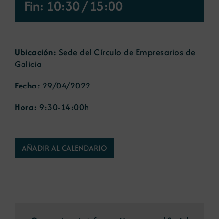
Fin: 10:30
/
15:00
Noticias
Ubicación:
Sede del Círculo de Empresarios de
Portal de empleo
Galicia
Fecha:
29/04/2022
Contacto
Hora:
9:30-14:00h
AÑADIR AL CALENDARIO