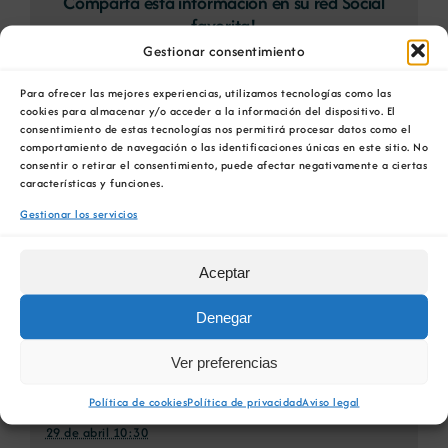
Comparta esta información en su red Social
favorita!
Gestionar consentimiento
Facebook
X
Bluesky
Reddit
LinkedIn
WhatsApp
Telegram
Tumblr
Pinterest
Xing
Correo
Para ofrecer las mejores experiencias, utilizamos tecnologías como las
electrónico
cookies para almacenar y/o acceder a la información del dispositivo. El
consentimiento de estas tecnologías nos permitirá procesar datos como el
comportamiento de navegación o las identificaciones únicas en este sitio. No
consentir o retirar el consentimiento, puede afectar negativamente a ciertas
características y funciones.
Transformación cultural,
Sexta edición, Galicia
Gestionar los servicios
alinear cultura y estrategia
Market Place. Edición tierra.
Aceptar
Denegar
Detalles
Ver preferencias
Política de cookies
Política de privacidad
Aviso legal
Fecha:
29 de abril 10:30