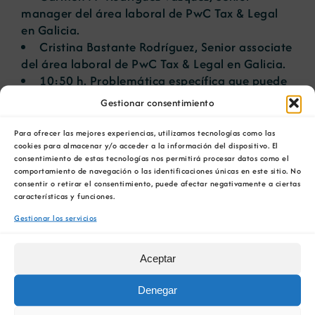
manager del área laboral de PwC Tax & Legal
en Galicia.
Cristina Bastante Rodríguez, Senior associate
del área laboral de PwC Tax & Legal en Galicia.
10:50 h
. Problemática específica que puede
surgir respecto a los incrementos salariales y
Gestionar consentimiento
medidas legalmente previstas para combatir los
efectos de la inflación. Carmen Mª Rodríguez
Para ofrecer las mejores experiencias, utilizamos tecnologías como las
cookies para almacenar y/o acceder a la información del dispositivo. El
Vázquez, Senior manager del área laboral de
consentimiento de estas tecnologías nos permitirá procesar datos como el
PwC Tax & Legal en Galicia.
comportamiento de navegación o las identificaciones únicas en este sitio. No
11:00 h
. Café de despedida.
consentir o retirar el consentimiento, puede afectar negativamente a ciertas
características y funciones.
Gestionar los servicios
AÑADIR AL CALENDARIO
Aceptar
Denegar