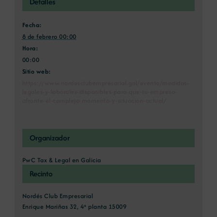
Detalles
Fecha:
8 de febrero 00:00
Hora:
00:00
Sitio web:
https://www.nordesclubempresarial.gal/evento/medidas-
legales-y-laborales-disponibles-para-que-tu-empresa-
afronte-el-complejo-momento-y-situacion-actual/
Organizador
PwC Tax & Legal en Galicia
Recinto
Nordés Club Empresarial
Enrique Mariñas 32, 4ª planta 15009