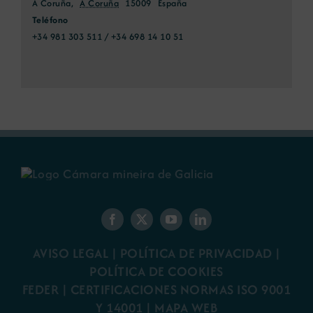
A Coruña
,
A Coruña
15009
España
Teléfono
+34 981 303 511 / +34 698 14 10 51
AVISO LEGAL
|
POLÍTICA DE PRIVACIDAD
|
POLÍTICA DE COOKIES
FEDER
|
CERTIFICACIONES NORMAS ISO 9001
Y 14001
|
MAPA WEB