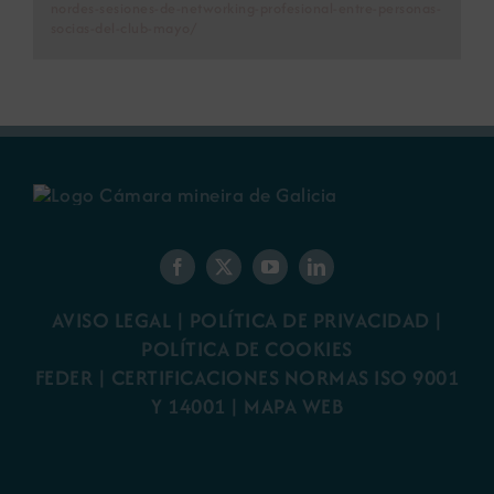
nordes-sesiones-de-networking-profesional-entre-personas-
socias-del-club-mayo/
AVISO LEGAL
|
POLÍTICA DE PRIVACIDAD
|
POLÍTICA DE COOKIES
FEDER
|
CERTIFICACIONES NORMAS ISO 9001
Y 14001
|
MAPA WEB