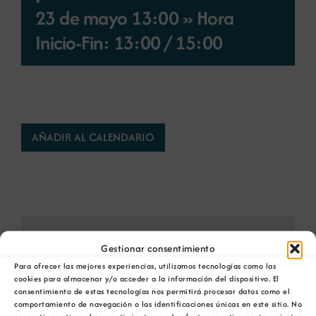
23 de mayo 13:00 » Hora
Noticias
Inicio-Fin: 13:00
/
15:00
Portal de empleo
Contacto
AÑADIR AL CALENDARIO
Comparta esta información en su red Social
Gestionar consentimiento
favorita!
Para ofrecer las mejores experiencias, utilizamos tecnologías como las
cookies para almacenar y/o acceder a la información del dispositivo. El
Facebook
X
Bluesky
Reddit
LinkedIn
WhatsApp
Telegram
Tumblr
Pinterest
consentimiento de estas tecnologías nos permitirá procesar datos como el
Xing
Correo
comportamiento de navegación o las identificaciones únicas en este sitio. No
electrónico