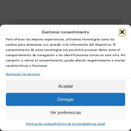
Comparta esta información en su red Social
Gestionar consentimiento
favorita!
Para ofrecer las mejores experiencias, utilizamos tecnologías como las
cookies para almacenar y/o acceder a la información del dispositivo. El
Facebook
X
Bluesky
Reddit
LinkedIn
WhatsApp
Telegram
Tumblr
Pinterest
consentimiento de estas tecnologías nos permitirá procesar datos como el
Xing
Correo
comportamiento de navegación o las identificaciones únicas en este sitio. No
electrónico
consentir o retirar el consentimiento, puede afectar negativamente a ciertas
características y funciones.
Gestionar los servicios
Aceptar
Tribuna con Alberto Núñez
Publicidad de otra
Feijóo
dimensión
Denegar
Ver preferencias
Política de cookies
Política de privacidad
Aviso legal