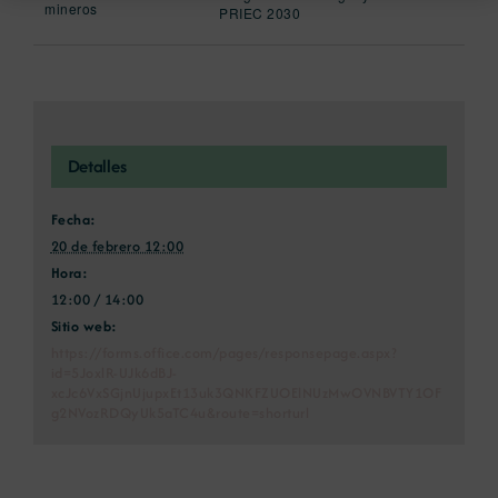
mineros
PRIEC 2030
Detalles
Fecha:
20 de febrero 12:00
Hora:
12:00 / 14:00
Sitio web:
https://forms.office.com/pages/responsepage.aspx?
id=5JoxlR-UJk6dBJ-
xcJc6VxSGjnUjupxEt13uk3QNKFZUOElNUzMwOVNBVTY1OF
g2NVozRDQyUk5aTC4u&route=shorturl