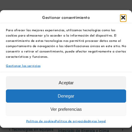
Gestionar consentimiento
AÑADIR AL CALENDARIO
Para ofrecer las mejores experiencias, utilizamos tecnologías como las
cookies para almacenar y/o acceder a la información del dispositivo. El
consentimiento de estas tecnologías nos permitirá procesar datos como el
comportamiento de navegación o las identificaciones únicas en este sitio. No
consentir o retirar el consentimiento, puede afectar negativamente a ciertas
características y funciones.
Comparta esta información en su red Social
Gestionar los servicios
favorita!
Facebook
X
Bluesky
Reddit
LinkedIn
WhatsApp
Telegram
Tumblr
Pinterest
Aceptar
Xing
Correo
electrónico
Denegar
Ver preferencias
Política de cookies
Política de privacidad
Aviso legal
Obradoiro 5 ARIGAL:
Presentación II Plan Regional
Tecnologías en equipos
Integrado de Energía y Clima