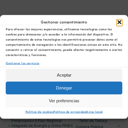
AÑADIR AL CALENDARIO
Gestionar consentimiento
Para ofrecer las mejores experiencias, utilizamos tecnologías como las
cookies para almacenar y/o acceder a la información del dispositivo. El
consentimiento de estas tecnologías nos permitirá procesar datos como el
comportamiento de navegación o las identificaciones únicas en este sitio. No
consentir o retirar el consentimiento, puede afectar negativamente a ciertas
características y funciones.
Comparta esta información en su red Social
Gestionar los servicios
favorita!
Aceptar
Facebook
X
Bluesky
Reddit
LinkedIn
WhatsApp
Telegram
Tumblr
Pinterest
Xing
Correo
Denegar
electrónico
Ver preferencias
Política de cookies
Política de privacidad
Aviso legal
Presentación II Plan Regional
Taller de Trabajo
Integrado de Energía y Clima PRIEC
Compra Pública