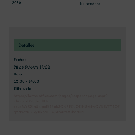
2030
Innovadora
Detalles
Fecha:
20 de febrero 12:00
Hora:
12:00 / 14:00
Sitio web:
https://forms.office.com/pages/responsepage.aspx?
id=5JoxlR-UJk6dBJ-
xcJc6VxSGjnUjupxEt13uk3QNKFZUOElNUzMwOVNBVTY1OF
g2NVozRDQyUk5aTC4u&route=shorturl