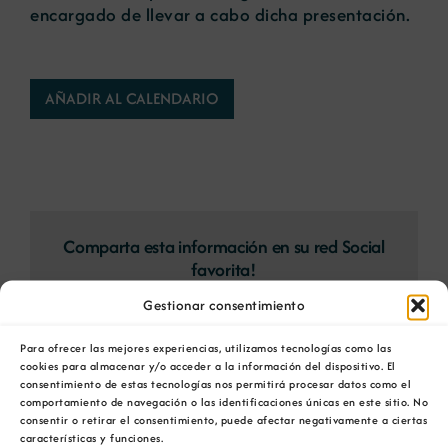
encargado de llevar a cabo dicha presentación.
AÑADIR AL CALENDARIO
Comparta esta información en su red Social
favorita!
Gestionar consentimiento
Facebook
X
Bluesky
Reddit
LinkedIn
WhatsApp
Telegram
Tumblr
Pinterest
Xing
Correo
electrónico
Para ofrecer las mejores experiencias, utilizamos tecnologías como las
cookies para almacenar y/o acceder a la información del dispositivo. El
consentimiento de estas tecnologías nos permitirá procesar datos como el
comportamiento de navegación o las identificaciones únicas en este sitio. No
consentir o retirar el consentimiento, puede afectar negativamente a ciertas
características y funciones.
FORO
Presentación del libro Planes, materiales,