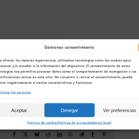
Gestionar consentimiento
a ofrecer las mejores experiencias, utilizamos tecnologías como las cookies para
acenar y/o acceder a la información del dispositivo. El consentimiento de estas
nologías nos permitirá procesar datos como el comportamiento de navegación o las
ntificaciones únicas en este sitio. No consentir o retirar el consentimiento, puede
ctar negativamente a ciertas características y funciones.
tionar los servicios
Aceptar
Denegar
Ver preferencias
Política de cookies
Política de privacidad
Aviso legal
Facebook
X
Bluesky
Reddit
LinkedIn
WhatsApp
Telegram
Tumblr
Pinterest