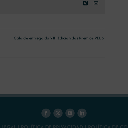
Xing
Correo
electrónico
Gala de entrega da VIII Edición dos Premios PEL
 LEGAL
|
POLÍTICA DE PRIVACIDAD
|
POLÍTICA DE C