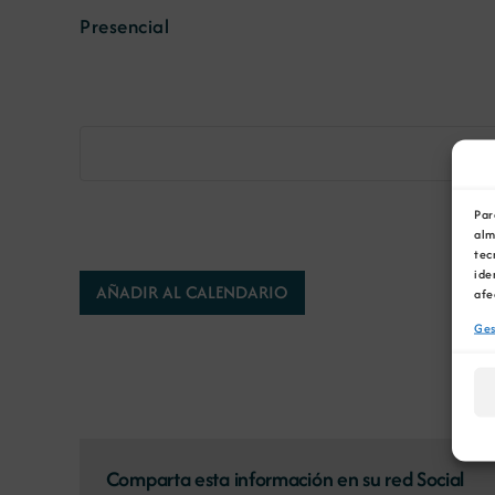
Presencial
Par
alm
tec
ide
AÑADIR AL CALENDARIO
afe
Ges
Comparta esta información en su red Social