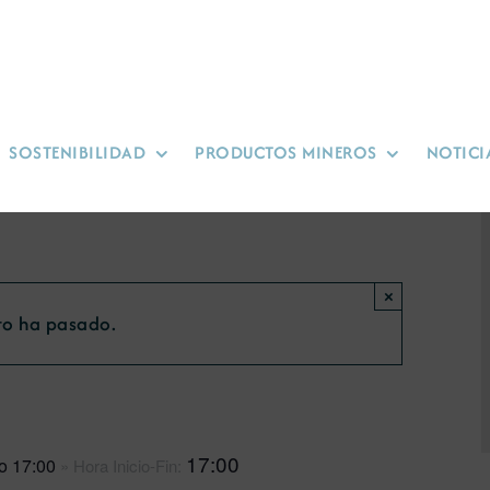
SOSTENIBILIDAD
PRODUCTOS MINEROS
NOTICI
×
to ha pasado.
IC
17:00
io 17:00
» Hora Inicio-Fin: