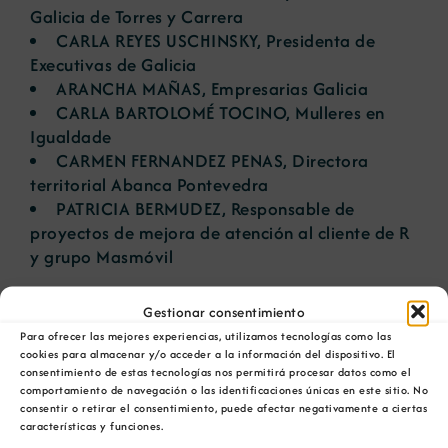
Galicia de Torres y Carrera
CARLA REYES USCHINSKY, Presidenta de
Executivas de Galicia
ARANCHA MAÑAS, Empresarias Galicia
CARLA BARTOLOMÉ TOCINO, Mulleres en
Igualdade
CARMEN FERNANDEZ PENAS, Directora
territorial Abanca Pontevedra
PATRICIA BERMUDEZ, Responsable de
proyectos de mejora de atención al cliente de R
y grupo Masmóvil
Gestionar consentimiento
Para ofrecer las mejores experiencias, utilizamos tecnologías como las
AÑADIR AL CALENDARIO
cookies para almacenar y/o acceder a la información del dispositivo. El
consentimiento de estas tecnologías nos permitirá procesar datos como el
comportamiento de navegación o las identificaciones únicas en este sitio. No
consentir o retirar el consentimiento, puede afectar negativamente a ciertas
características y funciones.