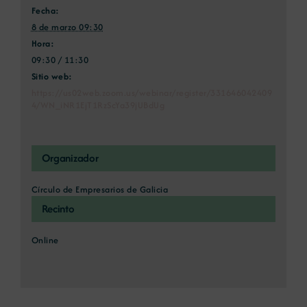
Fecha:
8 de marzo 09:30
Hora:
09:30 / 11:30
Sitio web:
https://us02web.zoom.us/webinar/register/331646042409
4/WN_iNR1EjT1RzScYa39jUBdUg
Organizador
Círculo de Empresarios de Galicia
Recinto
Online