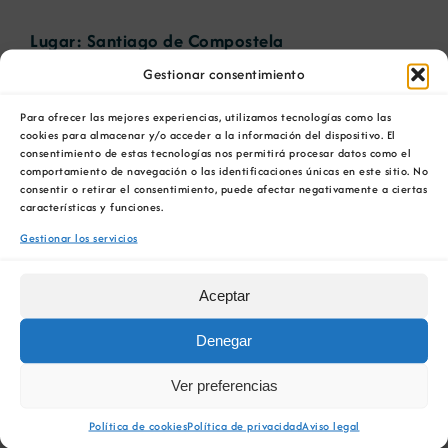
Lugar: Santiago de Compostela
Gestionar consentimiento
Data:
Instituto da Cerámica de Galicia
Para ofrecer las mejores experiencias, utilizamos tecnologías como las
Fecha:
02/10/2006
cookies para almacenar y/o acceder a la información del dispositivo. El
consentimiento de estas tecnologías nos permitirá procesar datos como el
Organizadores:
Consellería de Innovación e
comportamiento de navegación o las identificaciones únicas en este sitio. No
consentir o retirar el consentimiento, puede afectar negativamente a ciertas
Industria – Xunta de Galicia, Instituto Geológico
características y funciones.
y Minero de España (IGME)
Gestionar los servicios
Colaboradores:
Aceptar
Cámara Oficial Mineira de Galicia
E.T.S. Enxeñería de Minas
Denegar
Instituto Universitario de Xeoloxía ‘Isidro
Parga Pondal’
Ver preferencias
Colegio Oficial de Ingenieros de Minas del
Noroeste de España
Política de cookies
Política de privacidad
Aviso legal