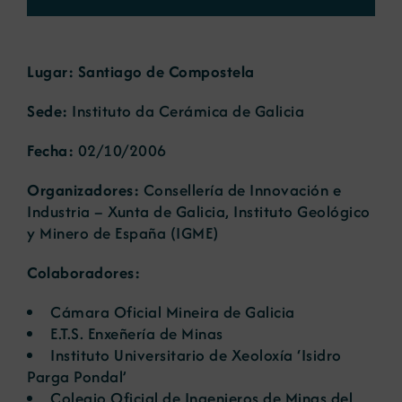
Noticias
Lugar: Santiago de Compostela
Sede:
Instituto da Cerámica de Galicia
Portal de empleo
Fecha:
02/10/2006
Contacto
Organizadores:
Consellería de Innovación e
Industria – Xunta de Galicia, Instituto Geológico
y Minero de España (IGME)
Colaboradores:
Cámara Oficial Mineira de Galicia
E.T.S. Enxeñería de Minas
Instituto Universitario de Xeoloxía ‘Isidro
Parga Pondal’
Colegio Oficial de Ingenieros de Minas del