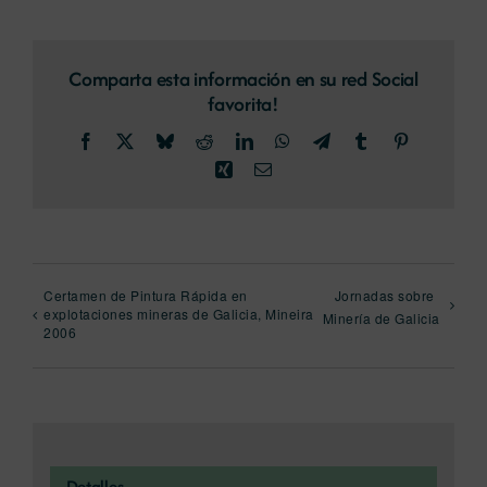
Comparta esta información en su red Social
favorita!
Facebook
X
Bluesky
Reddit
LinkedIn
WhatsApp
Telegram
Tumblr
Pinterest
Xing
Correo
electrónico
Certamen de Pintura Rápida en
Jornadas sobre
explotaciones mineras de Galicia, Mineira
Minería de Galicia
2006
Detalles