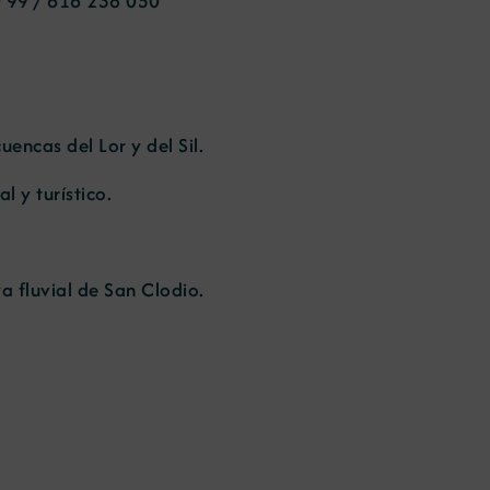
 99 / 616 238 050
encas del Lor y del Sil.
 y turístico.
a fluvial de San Clodio.