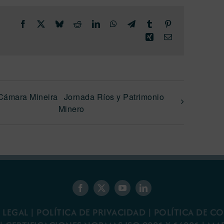
Facebook
X
Bluesky
Reddit
LinkedIn
WhatsApp
Telegram
Tumblr
Pinterest
Xing
Correo
electrónico
 Cámara Mineira
Jornada Ríos y Patrimonio
Minero
 LEGAL
|
POLÍTICA DE PRIVACIDAD
|
POLÍTICA DE C