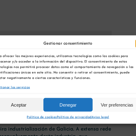
Facebook
X
Bluesky
Reddit
LinkedIn
WhatsApp
Telegram
Tumblr
Pinterest
Gestionar consentimiento
Xing
Correo
electrónico
a ofrecer las mejores experiencias, utilizamos tecnologías como las cookies para
acenar y/o acceder a la información del dispositivo. El consentimiento de estas
nologías nos permitirá procesar datos como el comportamiento de navegación o las
trimonio Mineiro
ntificaciones únicas en este sitio. No consentir o retirar el consentimiento, puede
ctar negativamente a ciertas características y funciones.
Inicio-Fin: 12:00
/
22:30
tionar los servicios
Aceptar
Denegar
Ver preferencias
Política de cookies
Política de privacidad
Aviso legal
umanas, de feito, a extracción de ouro e
a industrialización de Galicia. A extensa rede
desenvolvemento desta industria, que