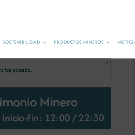
SOSTENIBILIDAD
PRODUCTOS MINEROS
NOTICI
×
to ha pasado.
rimonio Minero
Inicio-Fin: 12:00
/
22:30