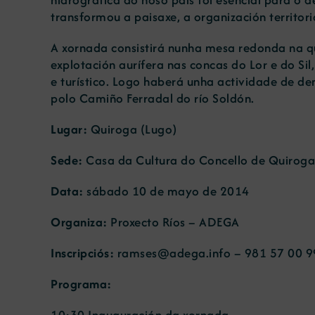
transformou a paisaxe, a organización territo
A xornada consistirá nunha mesa redonda na q
explotación aurífera nas concas do Lor e do Si
e turístico. Logo haberá unha actividade de de
polo Camiño Ferradal do río Soldón.
Lugar:
Quiroga (Lugo)
Sede:
Casa da Cultura do Concello de Quiroga
Data:
sábado 10 de mayo de 2014
Organiza:
Proxecto Ríos – ADEGA
Inscripciós:
ramses@adega.info – 981 57 00 9
Programa:
10:30 Inauguración da xornada.