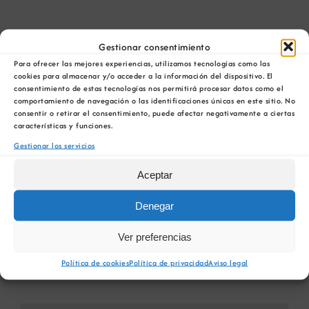
Gestionar consentimiento
Para ofrecer las mejores experiencias, utilizamos tecnologías como las
Comparta esta información en su red Social
cookies para almacenar y/o acceder a la información del dispositivo. El
favorita!
consentimiento de estas tecnologías nos permitirá procesar datos como el
comportamiento de navegación o las identificaciones únicas en este sitio. No
Facebook
X
Bluesky
Reddit
LinkedIn
WhatsApp
Telegram
Tumblr
Pinterest
consentir o retirar el consentimiento, puede afectar negativamente a ciertas
características y funciones.
Xing
Correo
electrónico
Gestionar los servicios
Aceptar
Denegar
Jornada de Presentación de
Gestión de
Documentos Iniciales del Ciclo de
mercados financieros
Planificación Hidrológica 2028-2033
Ver preferencias
en un momento
incierto
Política de cookies
Política de privacidad
Aviso legal