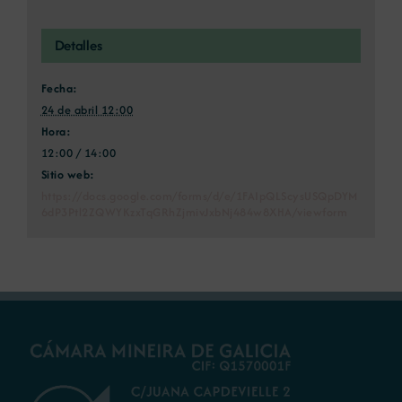
Detalles
Fecha:
24 de abril 12:00
Hora:
12:00 / 14:00
Sitio web:
https://docs.google.com/forms/d/e/1FAIpQLScysUSQpDYM
6dP3Ptl2ZQWYKzxTqGRhZjmivJxbNj484w8XHA/viewform