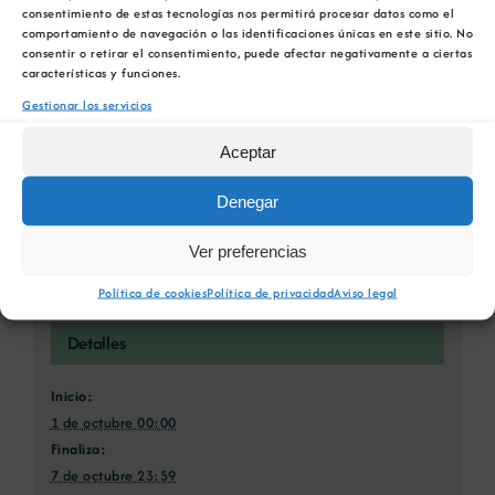
consentimiento de estas tecnologías nos permitirá procesar datos como el
Xing
Correo
comportamiento de navegación o las identificaciones únicas en este sitio. No
electrónico
consentir o retirar el consentimiento, puede afectar negativamente a ciertas
características y funciones.
Gestionar los servicios
SAVE THE DATE: Jornada
Primera edición del MBA
Aceptar
Situación de la Eólica en
Minería y Materias Primas
Galicia
(Sevilla)
Denegar
Ver preferencias
Política de cookies
Política de privacidad
Aviso legal
Detalles
Inicio:
1 de octubre 00:00
Finaliza:
7 de octubre 23:59