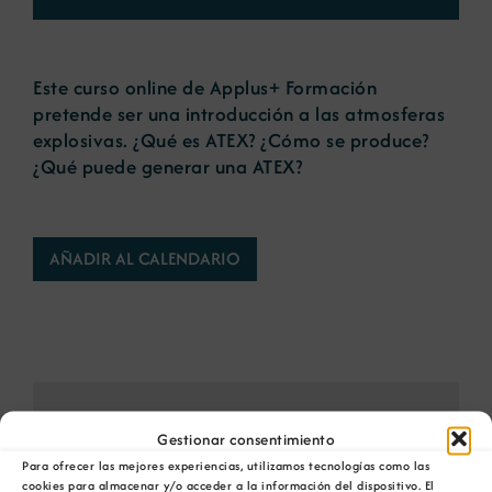
Noticias
Este curso online de Applus+ Formación
pretende ser una introducción a las atmosferas
Portal de empleo
explosivas. ¿Qué es ATEX? ¿Cómo se produce?
¿Qué puede generar una ATEX?
Contacto
AÑADIR AL CALENDARIO
Comparta esta información en su red Social
Gestionar consentimiento
favorita!
Para ofrecer las mejores experiencias, utilizamos tecnologías como las
Facebook
X
Bluesky
Reddit
LinkedIn
WhatsApp
Telegram
Tumblr
Pinterest
cookies para almacenar y/o acceder a la información del dispositivo. El