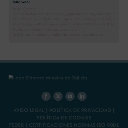
Sitio web:
https://www-
2557b.bookeo.com/bookeo/b_applusformacion_start.html?
ctlsrc2=OsLiDqyt1Rvhz2VbmpUp5eCYs1JcckXHq%2B4RSNo
hYxE%3D&src=01b&category=42557AR4RTH1773F2A9DCB
&utm_campaign=nueva-programacion-
2s24&utm_medium=email&utm_source=acumbamail
AVISO LEGAL
|
POLÍTICA DE PRIVACIDAD
|
POLÍTICA DE COOKIES
FEDER
|
CERTIFICACIONES NORMAS ISO 9001