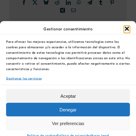
Facebook
X
Bluesky
Reddit
LinkedIn
WhatsApp
Telegram
Tumblr
Pinterest
Xing
Correo
electrónico
Gestionar consentimiento
Para ofrecer las mejores experiencias, utilizamos tecnologías como las
Sesión sobre la nueva normativa para la
FINTECH, 4º
cookies para almacenar y/o acceder a la información del dispositivo. El
Gestión de la Innovación 26 de mayo de
EDICIÓN >> El futuro
consentimiento de estas tecnologías nos permitirá procesar datos como el
2022
del dinero
comportamiento de navegación o las identificaciones únicas en este sitio. No
consentir o retirar el consentimiento, puede afectar negativamente a ciertas
características y funciones.
Gestionar los servicios
Aceptar
Detalles
Denegar
Fecha:
26 de mayo 17:30
Ver preferencias
Hora:
17:30 / 20:30
Política de cookies
Política de privacidad
Aviso legal