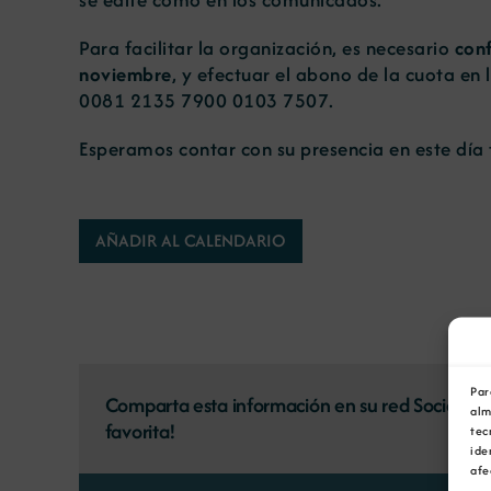
Para facilitar la organización, es necesario
conf
noviembre
, y efectuar el abono de la cuota en
0081 2135 7900 0103 7507.
Esperamos contar con su presencia en este día
AÑADIR AL CALENDARIO
Par
Comparta esta información en su red Social
alm
favorita!
tec
ide
afe