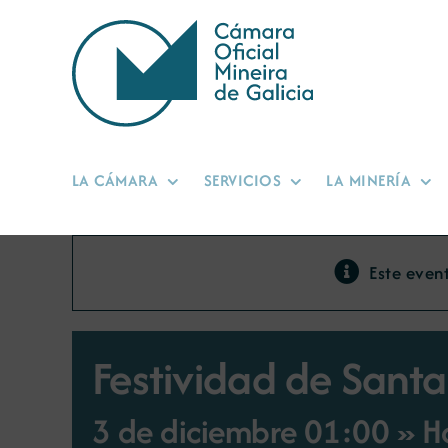
Saltar
al
contenido
LA CÁMARA
SERVICIOS
LA MINERÍA
Este even
Festividad de Sant
3 de diciembre 01:00 » Ho