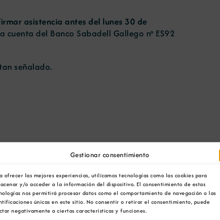
irmar asistencia antes del lunes 30 de
 la cuenta del Banco Sabadell Gallego nº ES92
 tan señalado.
Gestionar consentimiento
a ofrecer las mejores experiencias, utilizamos tecnologías como las cookies para
Facebook
X
Bluesky
Reddit
LinkedIn
WhatsApp
Telegram
Tumblr
Pinterest
acenar y/o acceder a la información del dispositivo. El consentimiento de estas
nologías nos permitirá procesar datos como el comportamiento de navegación o las
Xing
Correo
electrónico
ntificaciones únicas en este sitio. No consentir o retirar el consentimiento, puede
ctar negativamente a ciertas características y funciones.