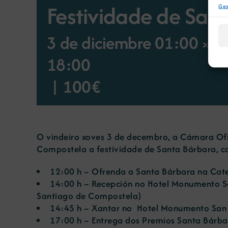
Festividade de San
Ges
3 de diciembre 01:00 » Ho
18:00
|
100€
O vindeiro xoves 3 de decembro, a Cámara Ofic
Compostela a festividade de Santa Bárbara, c
12:00 h – Ofrenda a Santa Bárbara na Cate
14:00 h – Recepción no Hotel Monumento Sa
Santiago de Compostela)
14:45 h – Xantar no Hotel Monumento San 
17:00 h – Entrega dos Premios Santa Bárb