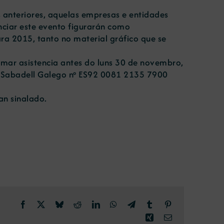
s anteriores, aquelas empresas e entidades
nciar este evento figurarán como
a 2015, tanto no material gráfico que se
irmar asistencia antes do luns 30 de novembro,
o Sabadell Galego nº ES92 0081 2135 7900
an sinalado.
Facebook
X
Bluesky
Reddit
LinkedIn
WhatsApp
Telegram
Tumblr
Pinterest
Xing
Correo