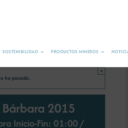
SOSTENIBILIDAD
PRODUCTOS MINEROS
NOTICI
×
to ha pasado.
a Bárbara 2015
ra Inicio-Fin: 01:00
/