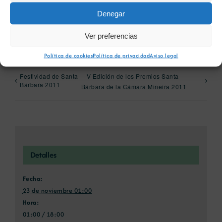
Facebook
X
Bluesky
Reddit
LinkedIn
WhatsApp
Telegram
Tumblr
Pinterest
Denegar
Xing
Correo
electrónico
Ver preferencias
Política de cookies
Política de privacidad
Aviso legal
Festividad de Santa
V Edición de los Premios Santa
Bárbara 2011
Bárbara de la Cámara Mineira 2011
Detalles
Fecha:
23 de noviembre 01:00
Hora:
01:00 / 18:00