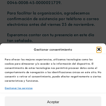
0046-0008-45-0000021729.
Para facilitar la organización, agradecemos
confirmación de asistencia por teléfono o correo
electrónico antes del viernes 25 de noviembre.
Esperamos contar con tu presencia en este día
tan señalado.
Gestionar consentimiento
Para ofrecer las mejores experiencias, utilizamos tecnologías como las
AÑADIR AL CALENDARIO
cookies para almacenar y/o acceder a la información del dispositivo. El
consentimiento de estas tecnologías nos permitirá procesar datos como el
comportamiento de navegación o las identificaciones únicas en este sitio. No
consentir o retirar el consentimiento, puede afectar negativamente a ciertas
características y funciones.
Gestionar los servicios
Comparta esta información en su red Social
favorita!
Aceptar