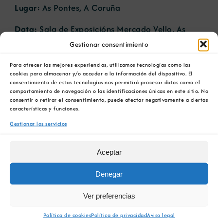
Lugar
: As Pontes, A Coruña
Data:
Sala de Exposicións Mercado Vello, As
Pontes
Gestionar consentimiento
Fecha:
07.01.2008
Para ofrecer las mejores experiencias, utilizamos tecnologías como las
cookies para almacenar y/o acceder a la información del dispositivo. El
Organiza
: COMG
consentimiento de estas tecnologías nos permitirá procesar datos como el
comportamiento de navegación o las identificaciones únicas en este sitio. No
consentir o retirar el consentimiento, puede afectar negativamente a ciertas
Descrición:
Exposición das obras realizadas por
características y funciones.
cinco artistas plásticos galegos para plasmar as
Gestionar los servicios
instalacións e o oco da mina de lignito das
Pontes con motivo do seu peche a finais de
2007.
Aceptar
Denegar
Ver preferencias
AÑADIR AL CALENDARIO
Política de cookies
Política de privacidad
Aviso legal