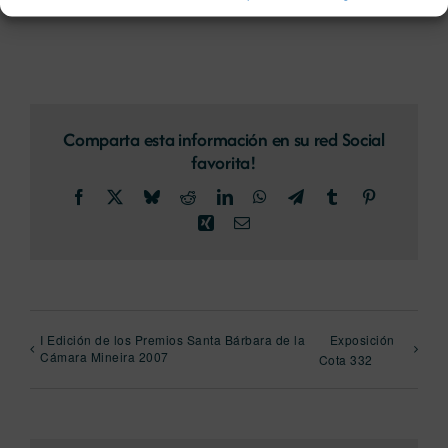
Comparta esta información en su red Social
favorita!
Facebook
X
Bluesky
Reddit
LinkedIn
WhatsApp
Telegram
Tumblr
Pinterest
Xing
Correo
electrónico
I Edición de los Premios Santa Bárbara de la
Exposición
Cámara Mineira 2007
Cota 332