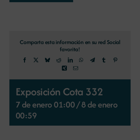
Comparta esta información en su red Social
favorita!
Facebook
X
Bluesky
Reddit
LinkedIn
WhatsApp
Telegram
Tumblr
Pinterest
Xing
Correo
electrónico
Exposición Cota 332
7 de enero 01:00
/
8 de enero
00:59