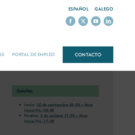
ESPAÑOL
GALEGO
CONTACTO
AS
PORTAL DE EMPLEO
Detalles
Inicio:
30 de septiembre 08:00 » Hora
Inicio-Fin: 08:00
Finaliza:
2 de octubre 17:00 » Hora
Inicio-Fin: 17:00