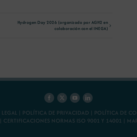
Hydrogen Day 2026 (organizado por AGH2 en
colaboración con el INEGA)
 LEGAL
|
POLÍTICA DE PRIVACIDAD
|
POLÍTICA DE C
|
CERTIFICACIONES NORMAS ISO 9001 Y 14001
|
MA