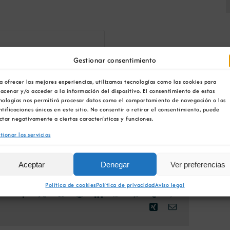
Gestionar consentimiento
a ofrecer las mejores experiencias, utilizamos tecnologías como las cookies para
acenar y/o acceder a la información del dispositivo. El consentimiento de estas
nologías nos permitirá procesar datos como el comportamiento de navegación o las
ntificaciones únicas en este sitio. No consentir o retirar el consentimiento, puede
ctar negativamente a ciertas características y funciones.
tionar los servicios
Aceptar
Denegar
Ver preferencias
Política de cookies
Política de privacidad
Aviso legal
Facebook
X
Bluesky
Reddit
LinkedIn
WhatsApp
Telegram
Tumblr
Pinterest
Xing
Correo
electrónico