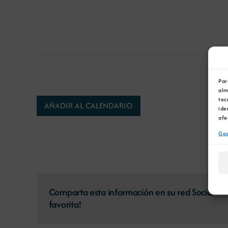
Par
alm
tec
AÑADIR AL CALENDARIO
ide
afe
Ges
Comparta esta información en su red Social
favorita!