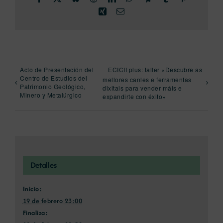
Xing
Correo
electrónico
Acto de Presentación del
ECICII plus: taller «Descubre as
Centro de Estudios del
mellores canles e ferramentas
Patrimonio Geológico,
dixitais para vender máis e
Minero y Metalúrgico
expandirte con éxito»
Detalles
Inicio:
19 de febrero 23:00
Finaliza: