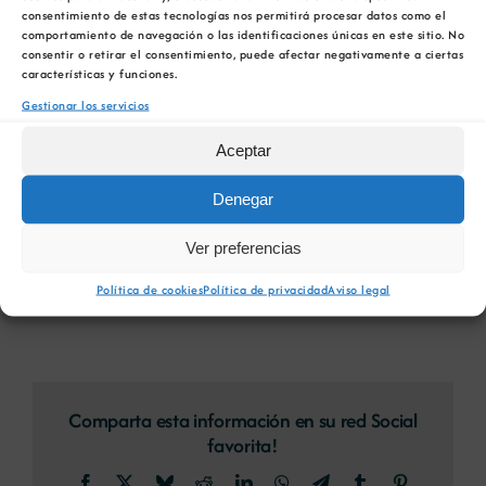
consentimiento de estas tecnologías nos permitirá procesar datos como el
19 de febrero 23:00
/
20 de
comportamiento de navegación o las identificaciones únicas en este sitio. No
consentir o retirar el consentimiento, puede afectar negativamente a ciertas
febrero 22:59
características y funciones.
Gestionar los servicios
Aceptar
Máis información:
https://cutt.ly/urLATbS
Denegar
Ver preferencias
AÑADIR AL CALENDARIO
Política de cookies
Política de privacidad
Aviso legal
Comparta esta información en su red Social
favorita!
Facebook
X
Bluesky
Reddit
LinkedIn
WhatsApp
Telegram
Tumblr
Pinterest