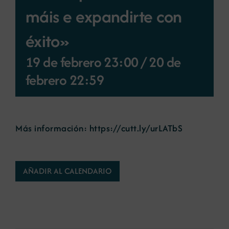
máis e expandirte con
Noticias
éxito»
Portal de empleo
19 de febrero 23:00
/
20 de
febrero 22:59
Contacto
Más información:
https://cutt.ly/urLATbS
AÑADIR AL CALENDARIO