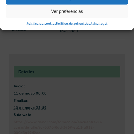
Ver preferencias
Curso VG-02 La gestión
Curso IS-02 Implantación de un
por procesos y el sistema
sistema de gestión de la
Política de cookies
Política de privacidad
Aviso legal
de indicadores. Taller
seguridad de la información según
práctico
ISO 27001
Detalles
Inicio:
11 de mayo 00:00
Finaliza:
13 de mayo 23:59
Sitio web:
https://www.aenor.com/formacion/encuentre-su-
curso/detalle/?c=8370f8dd-3469-ea11-a812-
000d3a49d2ae