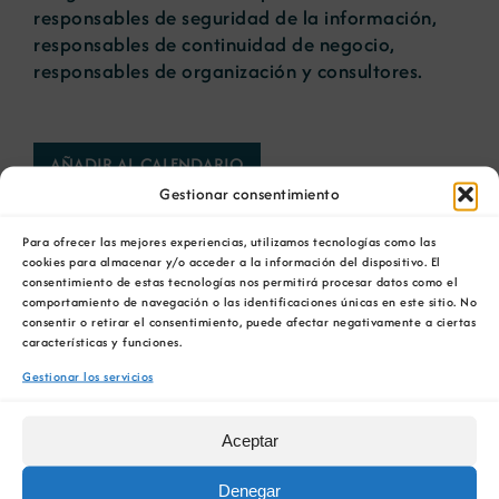
responsables de seguridad de la información,
responsables de continuidad de negocio,
responsables de organización y consultores.
AÑADIR AL CALENDARIO
Gestionar consentimiento
Para ofrecer las mejores experiencias, utilizamos tecnologías como las
cookies para almacenar y/o acceder a la información del dispositivo. El
consentimiento de estas tecnologías nos permitirá procesar datos como el
comportamiento de navegación o las identificaciones únicas en este sitio. No
consentir o retirar el consentimiento, puede afectar negativamente a ciertas
Comparta esta información en su red Social
características y funciones.
favorita!
Gestionar los servicios
Facebook
X
Bluesky
Reddit
LinkedIn
WhatsApp
Telegram
Tumblr
Pinterest
Xing
Correo
electrónico
Aceptar
Denegar