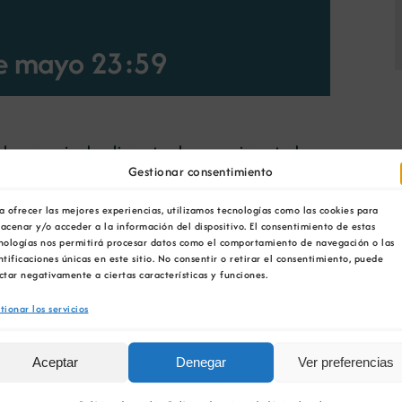
e mayo 23:59
, el comercio de alimentos ha experimentado un
 alimentaria es cada vez más amplio y
Gestionar consentimiento
taria. El consumidor exige un mayor nivel de
a ofrecer las mejores experiencias, utilizamos tecnologías como las cookies para
os, por lo que se ha hecho imprescindible la
acenar y/o acceder a la información del dispositivo. El consentimiento de estas
resas que participen directa o indirectamente
nologías nos permitirá procesar datos como el comportamiento de navegación o las
ntificaciones únicas en este sitio. No consentir o retirar el consentimiento, puede
ctar negativamente a ciertas características y funciones.
22000 o los principales Protocolos de
tionar los servicios
onfianza entre los distintos agentes del
d de las empresas del sector agroalimentario.
Aceptar
Denegar
Ver preferencias