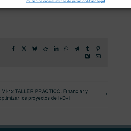
Política de cookies
Política de privacidad
Aviso legal
Facebook
X
Bluesky
Reddit
LinkedIn
WhatsApp
Telegram
Tumblr
Pinterest
Xing
Correo
electrónico
VI-12 TALLER PRÁCTICO. Financiar y
optimizar los proyectos de I+D+i