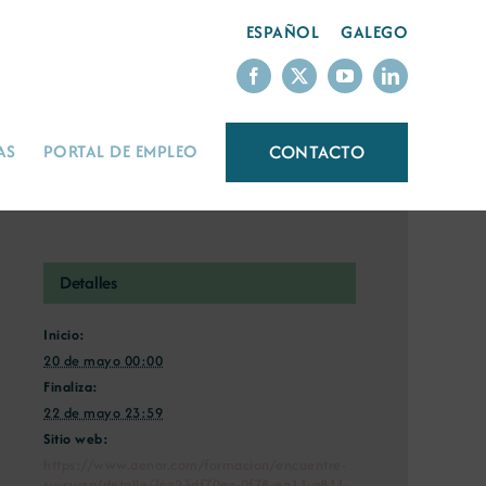
ESPAÑOL
GALEGO
CONTACTO
AS
PORTAL DE EMPLEO
Detalles
Inicio:
20 de mayo 00:00
Finaliza:
22 de mayo 23:59
Sitio web:
https://www.aenor.com/formacion/encuentre-
su-curso/detalle/?c=23df70ac-0f78-ea11-a811-