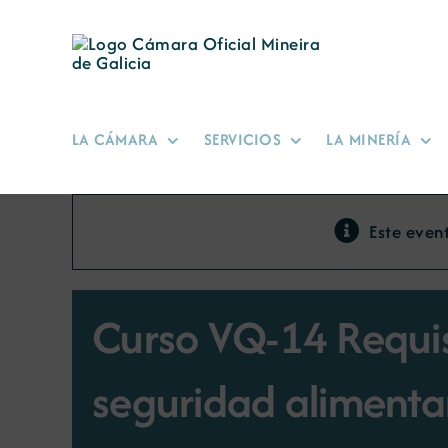
Saltar
al
contenido
LA CÁMARA
SERVICIOS
LA MINERÍA
Este even
Curso VQ-14 Requis
seguridad alimentar