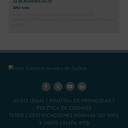
11 de diciembre 23:59
Sitio web:
https://docs.google.com/forms/d/e/1FAIpQLSfj-
WrKR2S2DWKTDhS3qrK3jTQU1mTgngUoLqlU5Fp0FjFIcg/vie
wform
AVISO LEGAL
|
POLÍTICA DE PRIVACIDAD
|
POLÍTICA DE COOKIES
FEDER
|
CERTIFICACIONES NORMAS ISO 9001
Y 14001
|
MAPA WEB