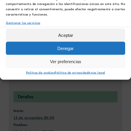
comportamiento de navegación o las identificaciones únicas en este sitio. No
Xing
Correo
consentir o retirar el consentimiento, puede afectar negativamente a ciertas
electrónico
características y funciones.
Gestionar los servicios
Aceptar
II Congreso Internacional de
II Congreso Internacional de
Reciclaje de Residuos de
Reciclaje de Residuos de
Denegar
Construcción y Demolición
Construcción y Demolición
(RCD)
(RCD)
Ver preferencias
Política de cookies
Política de privacidad
Aviso legal
Detalles
Inicio:
13 de noviembre 00:00
Finaliza: