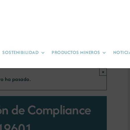
SOSTENIBILIDAD
PRODUCTOS MINEROS
NOTICI
×
to ha pasado.
ón de Compliance
 19601