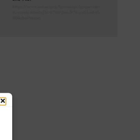
https://www.aenor.com/formacion/encuentre-
su-curso/detalle/?c=07df70ac-0f78-ea11-a811-
000d3a49da6c