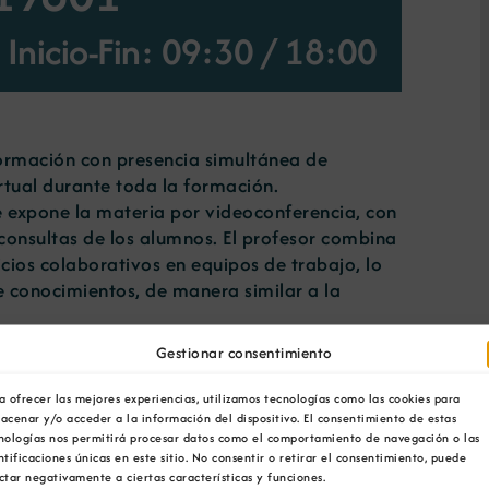
Inicio-Fin: 09:30
/
18:00
formación con presencia simultánea de
rtual durante toda la formación.
e expone la materia por videoconferencia, con
consultas de los alumnos. El profesor combina
cicios colaborativos en equipos de trabajo, lo
e conocimientos, de manera similar a la
Gestionar consentimiento
igo Penal la responsabilidad penal de las
medidas para la prevención de delitos. Si un
a ofrecer las mejores experiencias, utilizamos tecnologías como las cookies para
trabajo, la posible responsabilidad penal no
acenar y/o acceder a la información del dispositivo. El consentimiento de estas
nologías nos permitirá procesar datos como el comportamiento de navegación o las
derse a la empresa.
ntificaciones únicas en este sitio. No consentir o retirar el consentimiento, puede
ctar negativamente a ciertas características y funciones.