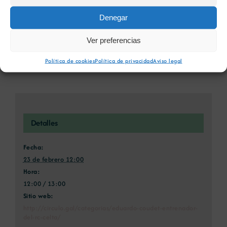
Denegar
Compartimos barra con
Minas de Cobre de Colmenarejo, la
Ver preferencias
Eduardo «Chacho»
historia de las mismas y el patrimonio
Coudet
generado
Política de cookies
Política de privacidad
Aviso legal
Detalles
Fecha:
23 de febrero 12:00
Hora:
12:00 / 13:00
Sitio web:
http://circulo.gal/categorias/eduardo-coudet-entrenador-
del-rc-celta/