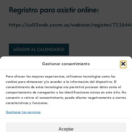
Regristro para asistir online:
https://us02web.zoom.us/webinar/register/711
AÑADIR AL CALENDARIO
Gestionar consentimiento
Para ofrecer las mejores experiencias, utilizamos tecnologías como las
cookies para almacenar y/o acceder a la información del dispositivo. El
consentimiento de estas tecnologías nos permitirá procesar datos como el
Comparta esta información en su red Social
comportamiento de navegación o las identificaciones únicas en este sitio. No
consentir o retirar el consentimiento, puede afectar negativamente a ciertas
favorita!
características y funciones.
Facebook
X
Bluesky
Reddit
LinkedIn
WhatsApp
Telegram
Tumblr
Pinterest
Gestionar los servicios
Xing
Correo
electrónico
Aceptar