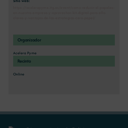
Sitio web:
https://acelerapyme.itg.es/event/como-reducir-el-papeleo-
en-nuestra-empresa-y-aprovechar-kit-digital-para-ello-
claves-y-ventajas-de-las-estrategias-cero-papel/
Organizador
Acelera Pyme
Recinto
Online