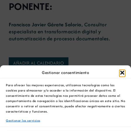
PONENTE:
Francisco Javier Gárate Salorio
, Consultor
especialista en transformación digital y
automatización de procesos documentales.
AÑADIR AL CALENDARIO
Gestionar consentimiento
Para ofrecer las mejores experiencias, utilizamos tecnologías como las
cookies para almacenar y/o acceder a la información del dispositivo. El
consentimiento de estas tecnologías nos permitirá procesar datos como el
comportamiento de navegación o las identificaciones únicas en este sitio. No
Comparta esta información en su red Social
consentir o retirar el consentimiento, puede afectar negativamente a ciertas
características y funciones.
favorita!
Gestionar los servicios
Facebook
X
Bluesky
Reddit
LinkedIn
WhatsApp
Telegram
Tumblr
Pinterest
Xing
Correo