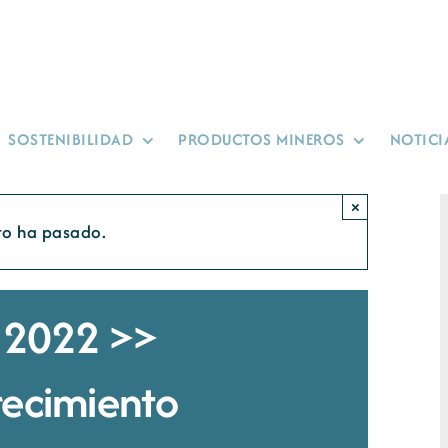
SOSTENIBILIDAD
PRODUCTOS MINEROS
NOTICI
×
to ha pasado.
s 2022 >>
recimiento