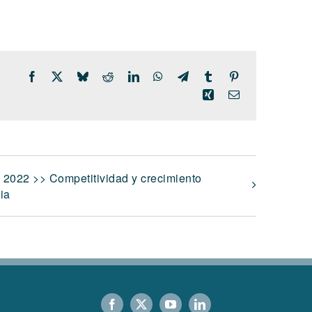
Facebook
X
Bluesky
Reddit
LinkedIn
WhatsApp
Telegram
Tumblr
Pinterest
Xing
Correo
electrónico
s 2022 >> Competitividad y crecimiento
ia