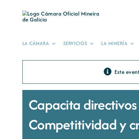
Saltar
al
contenido
LA CÁMARA
SERVICIOS
LA MINERÍA
Este even
Capacita directivo
Competitividad y c