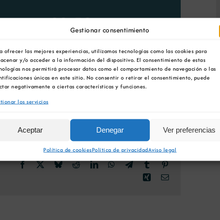
e enero 22:59
Gestionar consentimiento
a ofrecer las mejores experiencias, utilizamos tecnologías como las cookies para
acenar y/o acceder a la información del dispositivo. El consentimiento de estas
nologías nos permitirá procesar datos como el comportamiento de navegación o las
ntificaciones únicas en este sitio. No consentir o retirar el consentimiento, puede
ctar negativamente a ciertas características y funciones.
DIR AL CALENDARIO
tionar los servicios
Aceptar
Denegar
Ver preferencias
Política de cookies
Política de privacidad
Aviso legal
Facebook
X
Bluesky
Reddit
LinkedIn
WhatsApp
Telegram
Tumblr
Pinterest
Xing
Correo
electrónico