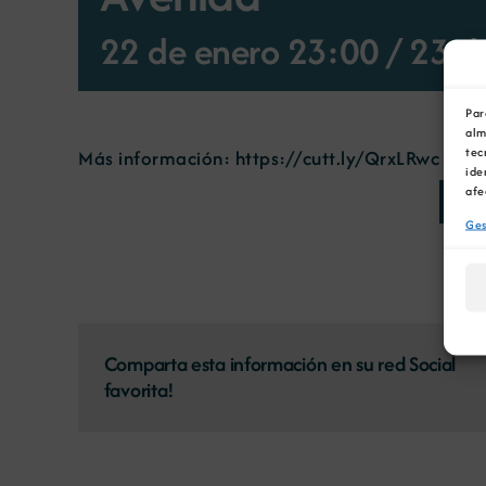
22 de enero 23:00
/
23 d
Par
alm
tec
Más información:
https://cutt.ly/QrxLRwc
ide
afe
AÑA
Ges
Comparta esta información en su red Social
favorita!