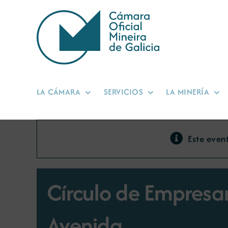
Saltar
al
contenido
LA CÁMARA
SERVICIOS
LA MINERÍA
Este even
Círculo de Empresar
Avenida