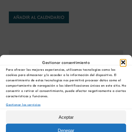
AÑADIR AL CALENDARIO
Comparta esta información en su red Social
Gestionar consentimiento
favorita!
Para ofrecer las mejores experiencias, utilizamos tecnologías como las
cookies para almacenar y/o acceder a la información del dispositivo. El
Facebook
X
Bluesky
Reddit
LinkedIn
WhatsApp
Telegram
Tumblr
Pinterest
consentimiento de estas tecnologías nos permitirá procesar datos como el
Xing
Correo
comportamiento de navegación o las identificaciones únicas en este sitio. No
electrónico
consentir o retirar el consentimiento, puede afectar negativamente a ciertas
características y funciones.
Gestionar los servicios
Aceptar
IoT, energía e Industria 4.0 en las pymes: claves
Agenda
para la disminución de costes en las industrias
energética
de producción y transformación
Denegar
de Galicia