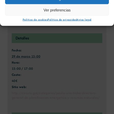
2030
Ver preferencias
Política de cookies
Política de privacidad
Aviso legal
Detalles
Fecha:
29 de marzo 15:00
Hora:
15:00 / 17:00
Coste:
40€
Sitio web:
http://circulo.gal/categorias/paula-uria-traba-directora-
general-de-planificacion-energetica-y-recursos-naturales/