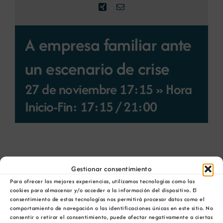
Xing
Correo
electrónico
A empresa familiar ante
un escenario de crise
27 de noviembre 17:15 » Hora
Inicio-Fin: 17:15
/
21:00
Gestionar consentimiento
Para ofrecer las mejores experiencias, utilizamos tecnologías como las
Lugar:
A Coruña
cookies para almacenar y/o acceder a la información del dispositivo. El
consentimiento de estas tecnologías nos permitirá procesar datos como el
Sede:
Hotel NH Atlantico
comportamiento de navegación o las identificaciones únicas en este sitio. No
consentir o retirar el consentimiento, puede afectar negativamente a ciertas