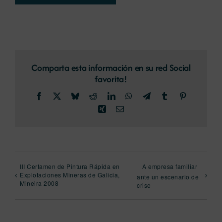
Comparta esta información en su red Social
favorita!
Facebook
X
Bluesky
Reddit
LinkedIn
WhatsApp
Telegram
Tumblr
Pinterest
Xing
Correo
electrónico
III Certamen de Pintura Rápida en
A empresa familiar
Explotaciones Mineras de Galicia,
ante un escenario de
Mineira 2008
crise