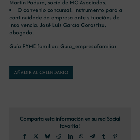
Martín Padura, socia de MC Asociados.
O convenio concursal: instrumento para a
continuidade da empresa ante situacións de
insolvencia
. José Luis García Gorostizu,
abogado.
Guía PYME familiar:
Guia_empresafamiliar
AÑADIR AL CALENDARIO
Comparta esta información en su red Social
favorita!
Facebook
X
Bluesky
Reddit
LinkedIn
WhatsApp
Telegram
Tumblr
Pinterest