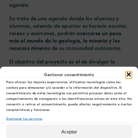
agenda.
Se trata de una agenda donde los alumnos y
alumnas, además de apuntar su horario escolar,
tareas y exámenes, podrán
acercarse un poco
más al mundo de la geología, la minería y los
recursos mineros
de su comunidad autónoma.
El objetivo del proyecto es el de divulgar la
importancia de los recursos minerales desde un
Gestionar consentimiento
punto de vista histórico y también desde su
Para ofrecer las mejores experiencias, utilizamos tecnologías como las
utilidad nuestra vida cotidiana. Además, se
cookies para almacenar y/o acceder a la información del dispositivo. El
recogen
consejos que los más pequeños podrán
consentimiento de estas tecnologías nos permitirá procesar datos como el
aplicar en su día a día
relacionados con el
comportamiento de navegación o las identificaciones únicas en este sitio. No
consentir o retirar el consentimiento, puede afectar negativamente a ciertas
ahorro energético, el cuidado del
características y funciones.
medioambiente y el reciclaje.
Gestionar los servicios
Miles de agendas ya
han sido repartidas en
Aceptar
centros de estudio de Primaria y Secundaria de