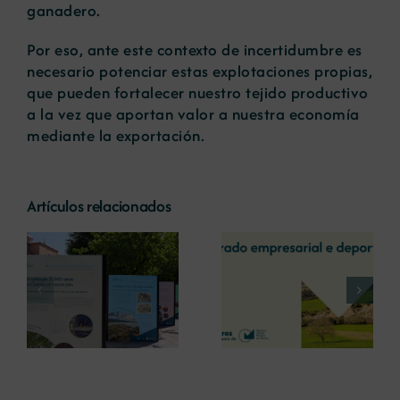
ganadero.
Por eso, ante este contexto de incertidumbre es
necesario potenciar estas explotaciones propias,
que pueden fortalecer nuestro tejido productivo
a la vez que aportan valor a nuestra economía
mediante la exportación.
Artículos relacionados
La COMG reúne a
La OIPE y el
dos líderes
CRETUS
a
empresarias con
presentan las
ón
motivo de su
últimas
Centenario para
innovaciones en
debatir sobre el
restauración
futuro del rural
ambiental para la
gallego
minería gallega