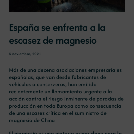
Noticias
España se enfrenta a la
escasez de magnesio
Portal de empleo
5 noviembre, 2021
Contacto
Más de una decena asociaciones empresariales
españolas, que van desde fabricantes de
vehículos a conserveras, han emitido
recientemente un llamamiento urgente a la
acción contra el riesgo inminente de paradas de
producción en toda Europa como consecuencia
de una escasez crítica en el suministro de
magnesio de China
El magnesio es una materia prima clave para la