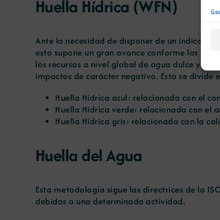
Huella Hídrica (WFN)
Ges
Ante la necesidad de disponer de un indicador 
esto supone un gran avance conforme las anti
los recursos a nivel global de agua dulce y pr
impactos de carácter negativo. Esta se divide 
Huella Hídrica azul: relacionada con el c
Huella Hídrica verde: relacionada con el 
Huella Hídrica gris: relacionada con la ca
Huella del Agua
Esta metodología sigue las directrices de la IS
debidos a una determinada actividad.