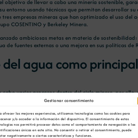
el objetivo de llevar a cabo una minería sostenible, gara
su entorno usando técnicas que permitan desarrollar su a
e tres empresas mineras que han optimizado el uso del a
 Grupo COSENTINO y Berkeley Minera.
anzado ambiciosas metas en materia de sostenibilidad: 
a de fuentes externas o una mejora en sus políticas de 
e del agua como principal
 cabo varios procesos dentro del ciclo minero, por ello,
ídrica y de la huella del agua dentro de cada estación mi
Gestionar consentimiento
tenibilidad: maximizar la reutilización de agua internam
a ofrecer las mejores experiencias, utilizamos tecnologías como las cookies para
acenar y/o acceder a la información del dispositivo. El consentimiento de estas
cir el consumo de agua de la minería y sus procesos.
nologías nos permitirá procesar datos como el comportamiento de navegación o las
ntificaciones únicas en este sitio. No consentir o retirar el consentimiento, puede
ctar negativamente a ciertas características y funciones.