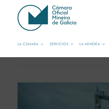
Saltar
al
contenido
LA CÁMARA
SERVICIOS
LA MINERÍA
Ver
imagen
más
grande