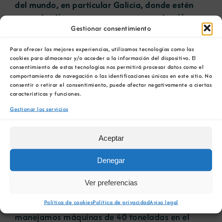
del mundo, en particular Galicia, donde estén
presentes tierras raras en una concentración
suficiente para ser aprovechadas
. ¿Qué ocurre?
Gestionar consentimiento
Que no las investigamos”.
Para ofrecer las mejores experiencias, utilizamos tecnologías como las
cookies para almacenar y/o acceder a la información del dispositivo. El
Por otro lado, López Muñoz aprovechó su
consentimiento de estas tecnologías nos permitirá procesar datos como el
espacio en el foro para denunciar las campañas
comportamiento de navegación o las identificaciones únicas en este sitio. No
de desprestigio que sufre el sector, muchas de
consentir o retirar el consentimiento, puede afectar negativamente a ciertas
características y funciones.
ellas promovidas por grupos ecologistas: “
La
minería es una actividad que entra en
contacto
Gestionar los servicios
directo con la naturaleza, por lo que somos los
primeros ecologistas que queremos que nuestro
Aceptar
entorno esté bien
”. El presidente de la COMG
también hizo referencia a la importancia de ser
Denegar
ecologista “cuando tu responsabilidad se limita
a hacer una separación de residuos en casa,
Ver preferencias
pero es más importante que lo seamos nosotros
Política de cookies
Política de privacidad
Aviso legal
[los profesionales de la industria minera], que
manejamos máquinas de 40 toneladas en el