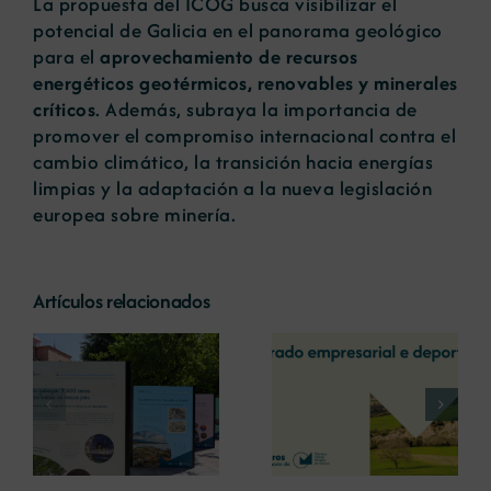
La propuesta del ICOG busca visibilizar el
potencial de Galicia en el panorama geológico
para el
aprovechamiento de recursos
energéticos geotérmicos, renovables y minerales
críticos
. Además, subraya la importancia de
promover el compromiso internacional contra el
cambio climático, la transición hacia energías
limpias y la adaptación a la nueva legislación
europea sobre minería.
Artículos relacionados
La COMG reúne a
La OIPE y el
dos líderes
CRETUS
a
empresarias con
presentan las
ón
motivo de su
últimas
Centenario para
innovaciones en
debatir sobre el
restauración