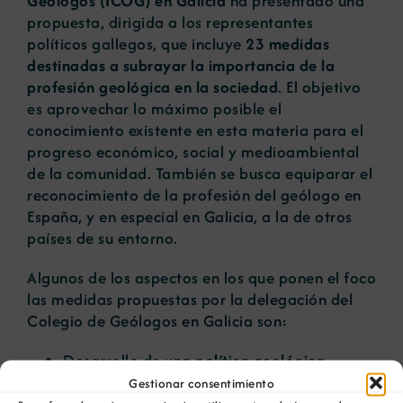
Geólogos
(ICOG) en Galicia
ha presentado una
propuesta, dirigida a los representantes
políticos gallegos, que incluye
23 medidas
destinadas a subrayar la importancia de la
profesión geológica en la sociedad
. El objetivo
es aprovechar lo máximo posible el
conocimiento existente en esta materia para el
progreso económico, social y medioambiental
de la comunidad. También se busca equiparar el
reconocimiento de la profesión del geólogo en
España, y en especial en Galicia, a la de otros
países de su entorno.
Algunos de los aspectos en los que ponen el foco
las medidas propuestas por la delegación del
Colegio de Geólogos en Galicia son:
Desarrollo de una
política geológica
propia
, invitando a los partidos gallegos a
Gestionar consentimiento