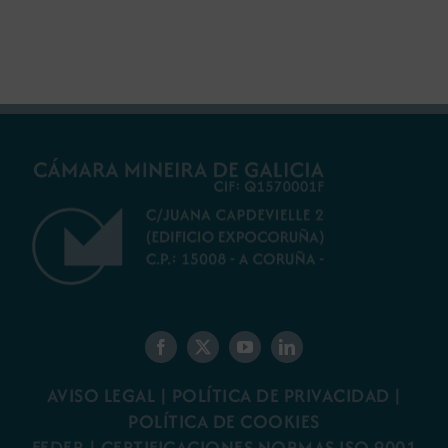
futuro del rural
ambiental para la
gallego
minería gallega
AVISO LEGAL
|
POLÍTICA DE PRIVACIDAD
|
POLÍTICA DE COOKIES
FEDER
|
CERTIFICACIONES NORMAS ISO 9001