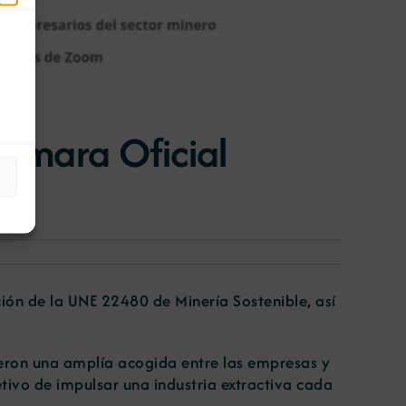
Cámara Oficial
ción de la UNE 22480 de Minería Sostenible, así
eron una amplía acogida entre las empresas y
tivo de impulsar una industria extractiva cada