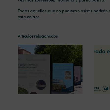
Todos aquellos que no pudieron asistir podrán 
este
enlace.
Artículos relacionados
La COMG reúne a dos
líderes empresarias con
o la
motivo de su Centenario
 terra’
para debatir sobre el futuro
del rural gallego