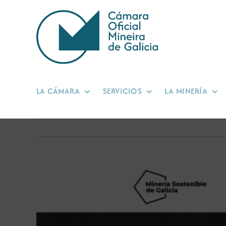
Saltar
al
contenido
LA CÁMARA
SERVICIOS
LA MINERÍA
Ver
imagen
más
grande