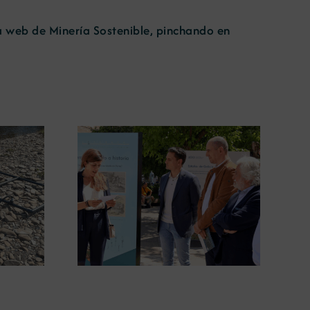
la web de Minería Sostenible, pinchando en
ugura en
La COMG lleva a Vigo la
posición
exposición ‘Tesouros da terra’
 terra’