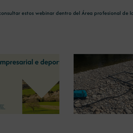
consultar estos webinar dentro del Área profesional de 
La OIPE y el CRETUS
presentan las últimas
La COMG ina
innovaciones en
Ourense la ex
restauración ambiental para
‘Tesouros da
la minería gallega