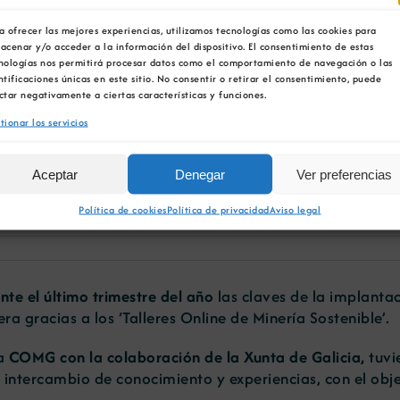
a ofrecer las mejores experiencias, utilizamos tecnologías como las cookies para
acenar y/o acceder a la información del dispositivo. El consentimiento de estas
nologías nos permitirá procesar datos como el comportamiento de navegación o las
ntificaciones únicas en este sitio. No consentir o retirar el consentimiento, puede
ctar negativamente a ciertas características y funciones.
tionar los servicios
os de los webinars de la 
Aceptar
Denegar
Ver preferencias
Política de cookies
Política de privacidad
Aviso legal
te el último trimestre del año
las claves de la implanta
a gracias a los ‘Talleres Online de Minería Sostenible’.
la
COMG con la colaboración de la Xunta de Galicia,
tuvi
 intercambio de conocimiento y experiencias, con el obje