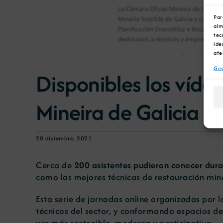
Par
alm
tec
ide
afe
Ges
Disponibles los víde
Mineira de Galicia
20 diciembre, 2021
Cerca de
200 asistentes pudieron conocer duran
como las mejores técnicas de restauración miner
Esta serie de jornadas online organizadas por 
técnicos del sector, y conformando espacios de
vez más sostenible, moderna y participativa.