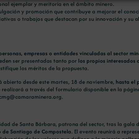
onal ejemplar y meritoria en el ámbito minero.
ulgación y promoción que contribuye a mejorar el conocim
iativas o trabajos que destacan por su innovación y su a
personas, empresas o entidades vinculadas al sector mine
ueden ser presentadas tanto por
los propios interesados 
tifique los méritos de la propuesta.
rá abierto desde este martes, 18 de noviembre,
hasta el 
se realizará a través del formulario disponible en la
página
 a cmg@camaraminera.org.
vidad de Santa Bárbara, patrona del sector, tras la gal
o de Santiago de Compostela
. El evento reunirá a repres
lebración de los valores que definen a la minería galleg