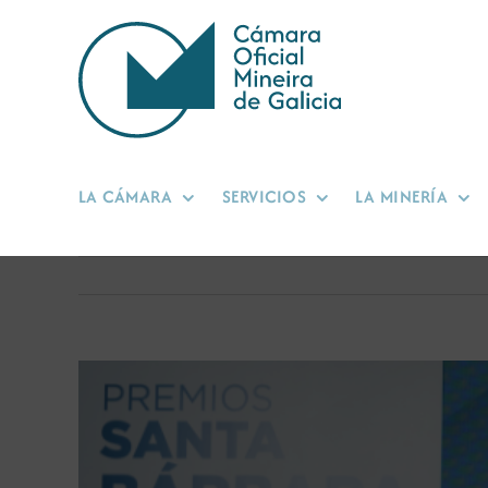
Saltar
al
contenido
LA CÁMARA
SERVICIOS
LA MINERÍA
Ver
imagen
más
grande