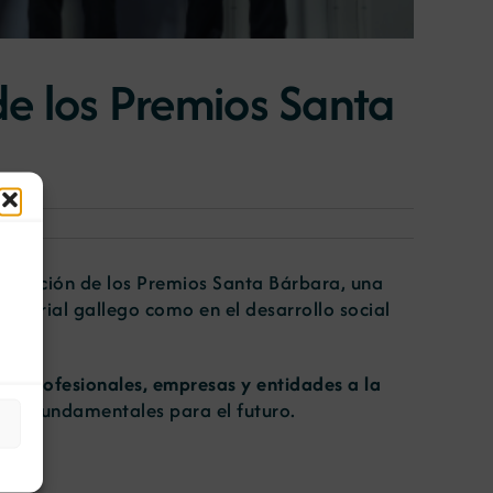
 de los Premios Santa
II edición de los Premios Santa Bárbara, una
ndustrial gallego como en el desarrollo social
n de profesionales, empresas y entidades a la
ejes fundamentales para el futuro.