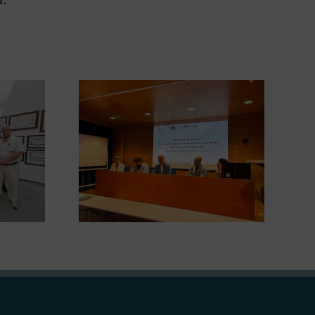
La Xunta convoca 2,5
 papel de la
millones de euros en ayudas
iclaje en la
para impulsar la
ética en su
sostenibilidad en el sector de
erano
los recursos naturales en
Galicia