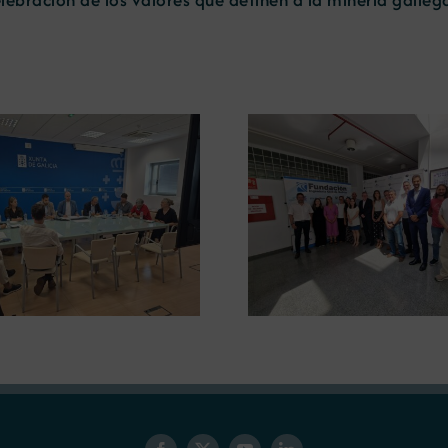
La UDC analiza el papel de
La USC aborda el
las materias primas
minería y el rec
minerales en la
transición energ
descarbonización industrial
curso de v