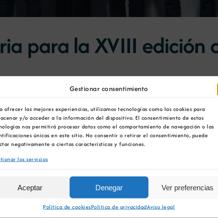
ria para la XVIII edición
Gestionar consentimiento
a ofrecer las mejores experiencias, utilizamos tecnologías como las cookies para
acenar y/o acceder a la información del dispositivo. El consentimiento de estas
o el plazo para la presentación de candidaturas a la XVI
nologías nos permitirá procesar datos como el comportamiento de navegación o las
onoce la relevancia del sector minero
tanto en el tejido i
ntificaciones únicas en este sitio. No consentir o retirar el consentimiento, puede
ctar negativamente a ciertas características y funciones.
tionar los servicios
ncia en el sector,
visibilizan y estimulan la contribució
a innovación, la comunicación y la sostenibilidad como 
Aceptar
Denegar
Ver preferencias
emios son:
Política de cookies
Política de privacidad
Aviso legal