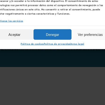
acenar y/o acceder a la información del dispositivo. El consentimiento de estas
nologías nos permitirá procesar datos como el comportamiento de navegación o las
ntificaciones únicas en este sitio. No consentir o retirar el consentimiento, puede
ctar negativamente a ciertas características y funciones.
tionar los servicios
Aceptar
Denegar
Ver preferencias
 LEGAL
|
POLÍTICA DE PRIVACIDAD
|
POLÍTICA DE C
Política de cookies
Política de privacidad
Aviso legal
|
CERTIFICACIONES NORMAS ISO 9001 Y 14001
|
MA