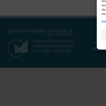
alm
tec
ide
afe
Ges
AVISO
FEDER