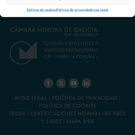
Política de cookies
Política de privacidad
Aviso legal
AVISO LEGAL
|
POLÍTICA DE PRIVACIDAD
|
POLÍTICA DE COOKIES
FEDER
|
CERTIFICACIONES NORMAS ISO 9001
Y 14001
|
MAPA WEB