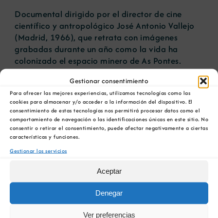
Documental dirigido por el director de cine
científico y antropológico José Antonio Vallejo
Noticias
(Madrid, 1966), que retrata con imágenes
grabadas durante un año como la vida ha
colonizado el espacio minero de As Pontes.
Portal de empleo
Gestionar consentimiento
Contacto
Para ofrecer las mejores experiencias, utilizamos tecnologías como las
Artículos relacionados
cookies para almacenar y/o acceder a la información del dispositivo. El
consentimiento de estas tecnologías nos permitirá procesar datos como el
La COMG reúne a
La OIPE y el
comportamiento de navegación o las identificaciones únicas en este sitio. No
dos líderes
CRETUS
consentir o retirar el consentimiento, puede afectar negativamente a ciertas
a
empresarias con
presentan las
características y funciones.
ón
motivo de su
últimas
Gestionar los servicios
Centenario para
innovaciones en
debatir sobre el
restauración
Aceptar
futuro del rural
ambiental para la
gallego
minería gallega
Denegar
Ver preferencias