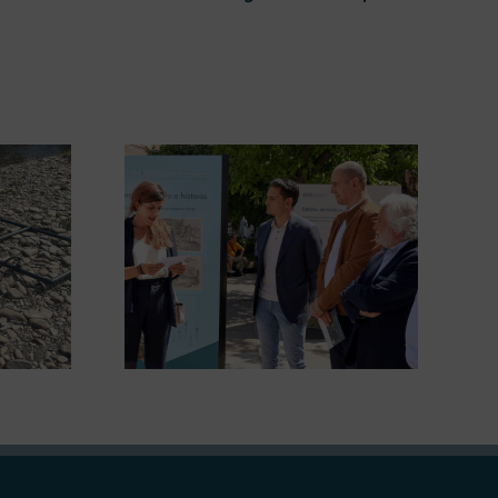
ugura en
La COMG lleva a Vigo la
posición
exposición ‘Tesouros da terra’
 terra’