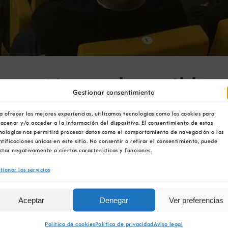
inversión en obra públic
Gestionar consentimiento
a ofrecer las mejores experiencias, utilizamos tecnologías como las cookies para
acenar y/o acceder a la información del dispositivo. El consentimiento de estas
nologías nos permitirá procesar datos como el comportamiento de navegación o las
ntificaciones únicas en este sitio. No consentir o retirar el consentimiento, puede
ctar negativamente a ciertas características y funciones.
tó las cifras de actividad del sector alcanzadas en 202
tionar los servicios
Aceptar
Denegar
Ver preferencias
icia aumentó su producción en un 4% con respecto al año 
obre todo en cuanto al consumo de este recurso, un indica
Política de cookies
Política de privacidad
Aviso legal
3,42 toneladas por habitante, mientras que la media eu