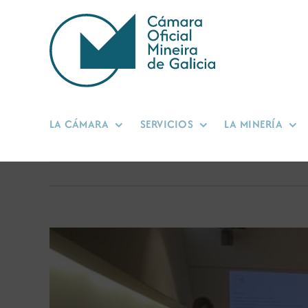
Saltar
al
contenido
LA CÁMARA
SERVICIOS
LA MINERÍA
Ver
imagen
más
grande