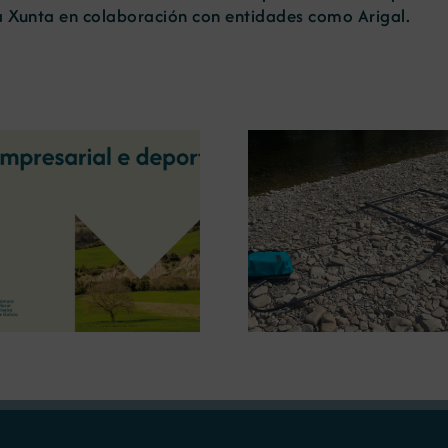
la Xunta en colaboración con entidades como Arigal.
La OIPE y el CRETUS
presentan las últimas
La COMG ina
innovaciones en
Ourense la ex
restauración ambiental para
‘Tesouros da
la minería gallega