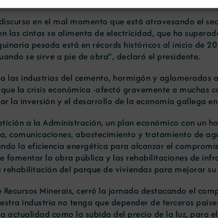
u discurso en el mal momento que está atravesando el s
n las cintas se alimenta de electricidad, que ha superado
inaria pesada está en récords históricos al inicio de 20
uando se sirve a pie de obra”, declaró el presidente.
 a las industrias del cemento, hormigón y aglomerados asf
có que la crisis económica ·afectó gravemente a muchas c
r la inversión y el desarrollo de la economía gallega en 
 petición a la Administración, un plan económico con un h
ca, comunicaciones, abastecimiento y tratamiento de ag
ndo la eficiencia energética para alcanzar el compromi
fomentar la obra pública y las rehabilitaciones de infra
 rehabilitación del parque de viviendas para mejorar su 
de Recursos Minerais, cerró la jornada destacando el com
nuestra industria no tenga que depender de terceros país
la actualidad como la subida del precio de la luz, para 