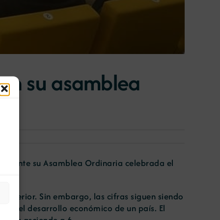
a en su asamblea
1 durante su Asamblea Ordinaria celebrada el
anterior. Sin embargo, las cifras siguen siendo
dor del desarrollo económico de un país. El
ropea asciende a 6.