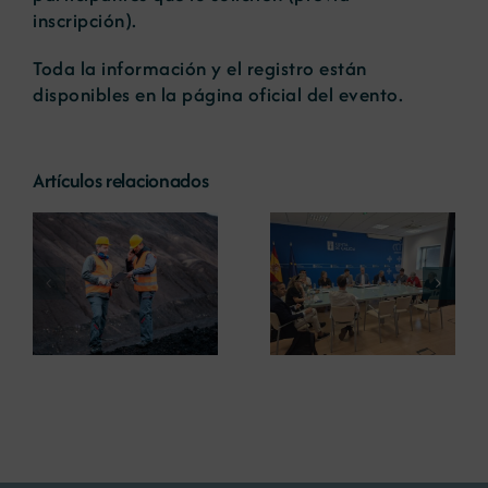
inscripción).
Toda la información y el registro están
disponibles en la
página oficial del evento
.
Artículos relacionados
La COMG
os
La UDC analiza el
participa en la
a
papel de las
primera reunión
materias primas
de los grupos de
n
minerales en la
trabajo del
descarbonización
Consello da
industrial
Minería de Galicia