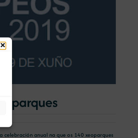
Xeoparques
a celebración anual na que os 140 xeoparques