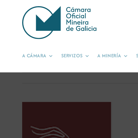
Skip
to
content
A CÁMARA
SERVIZOS
A MINERÍA
View
Larger
Image