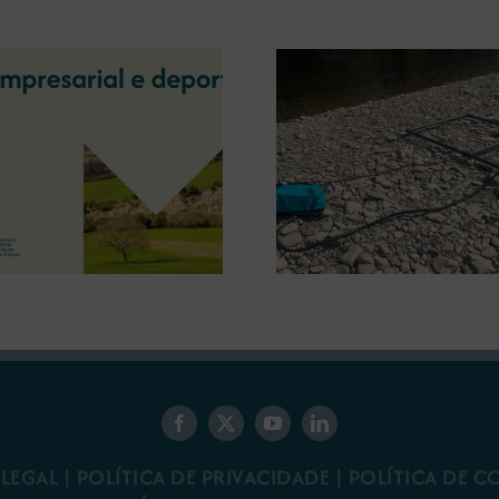
A OIPE e o CRETUS
presentan as últimas
A COMG inau
innovacións en restauración
Ourense a ex
ambiental para a minaría
‘Tesouros da
galega
 LEGAL
|
POLÍTICA DE PRIVACIDADE
|
POLÍTICA DE C