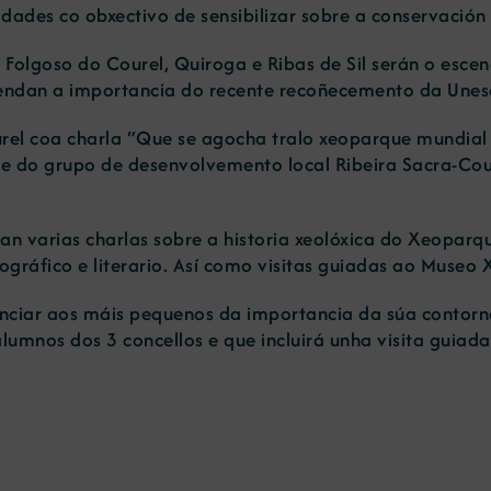
ades co obxectivo de sensibilizar sobre a conservación
, Folgoso do Courel, Quiroga e Ribas de Sil serán o esc
endan a importancia do recente recoñecemento da Unes
el coa charla “Que se agocha tralo xeoparque mundial 
e do grupo de desenvolvemento local Ribeira Sacra-Cour
an varias charlas sobre a historia xeolóxica do Xeoparq
nográfico e literario. Así como visitas guiadas ao Museo
nciar aos máis pequenos da importancia da súa contorn
lumnos dos 3 concellos e que incluirá unha visita guia