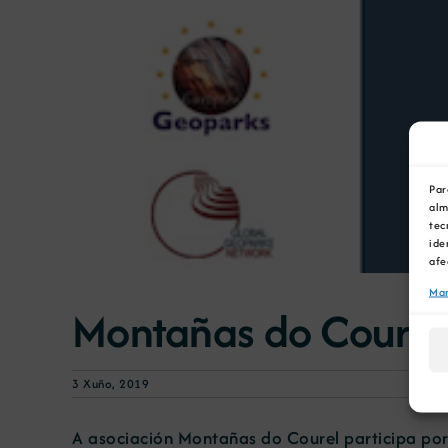
Par
alm
tec
ide
afe
Man
Montañas do Courel
3 Xuño, 2019
A asociación Montañas do Courel participa po