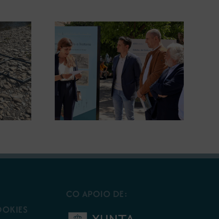
gura en
A COMG leva a Vigo a
posición
exposición ‘Tesouros da terra’
 terra’
CO APOIO DE:
OOKIES