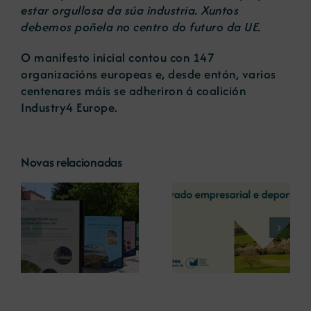
estar orgullosa da súa industria. Xuntos
debemos poñela no centro do futuro da UE.
O manifesto inicial contou con 147
organizacións europeas e, desde entón, varios
centenares máis se adheriron á coalición
Industry4 Europe.
Novas relacionadas
A COMG reúne a
A OIPE e o
dous líderes
CRETUS
a
empresarias con
presentan as
ón
motivo do seu
últimas
Centenario para
innovacións en
debater sobre o
restauración
futuro do rural
ambiental para a
galego
minaría galega