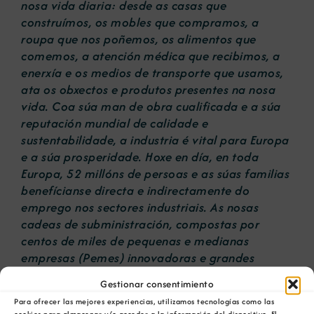
nosa vida diaria: desde as casas que
construímos, os mobles que compramos, a
roupa que nos poñemos, os alimentos que
comemos, a atención médica que recibimos, a
enerxía e os medios de transporte que usamos,
ata os obxectos e produtos presentes na nosa
vida. Coa súa man de obra cualificada e a súa
reputación mundial de calidade e
sustentabilidade, a industria é vital para Europa
e a súa prosperidade. Hoxe en día, en toda
Europa, 52 millóns de persoas e as súas familias
benefícianse directa e indirectamente do
emprego nos sectores industriais. As nosas
cadeas de subministración, compostas por
centos de miles de pequenas e medianas
empresas (Pemes) innovadoras e grandes
provedores, están a prosperar e exportando a
Gestionar consentimiento
excelencia industrial europea en todo o mundo.
Para ofrecer las mejores experiencias, utilizamos tecnologías como las
cookies para almacenar y/o acceder a la información del dispositivo. El