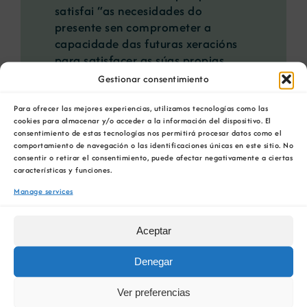
satisfai “as necesidades do
presente sen comprometer a
capacidade das futuras xeracións
para satisfacer as súas propias
necesidades”, de acordo aos
Gestionar consentimiento
principios de Desenvolvemento
Sostible da ONU.
Para ofrecer las mejores experiencias, utilizamos tecnologías como las
cookies para almacenar y/o acceder a la información del dispositivo. El
consentimiento de estas tecnologías nos permitirá procesar datos como el
A COMG mantén unha iniciativa
comportamiento de navegación o las identificaciones únicas en este sitio. No
para a promoción do sector mineiro
consentir o retirar el consentimiento, puede afectar negativamente a ciertas
a través da investigación e a
características y funciones.
divulgación en Minería Sostible de
Manage services
Galicia.
Aceptar
Denegar
Ver preferencias