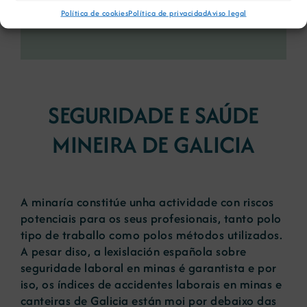
Política de cookies
Política de privacidad
Aviso legal
SEGURIDADE E SAÚDE
MINEIRA DE GALICIA
A minaría constitúe unha actividade con riscos
potenciais para os seus profesionais, tanto polo
tipo de traballo como polos métodos utilizados.
A pesar diso, a lexislación española sobre
seguridade laboral en minas é garantista e por
iso, os índices de accidentes laborais en minas e
canteiras de Galicia están moi por debaixo das