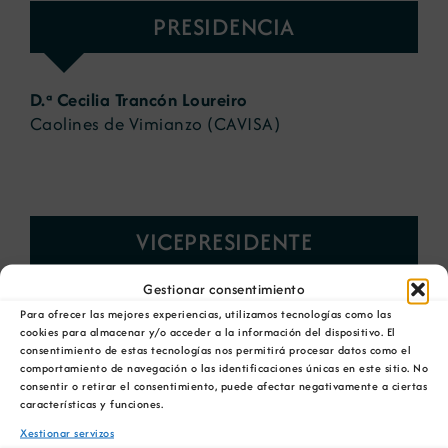
PRESIDENCIA
D.ª Cecilia Trancón Loureiro
Caolines de Vimianzo (CAVISA)
VICEPRESIDENTE
Gestionar consentimiento
D. José Antonio Valencia
Para ofrecer las mejores experiencias, utilizamos tecnologías como las
cookies para almacenar y/o acceder a la información del dispositivo. El
ERIMSA
consentimiento de estas tecnologías nos permitirá procesar datos como el
comportamiento de navegación o las identificaciones únicas en este sitio. No
consentir o retirar el consentimiento, puede afectar negativamente a ciertas
características y funciones.
Xestionar servizos