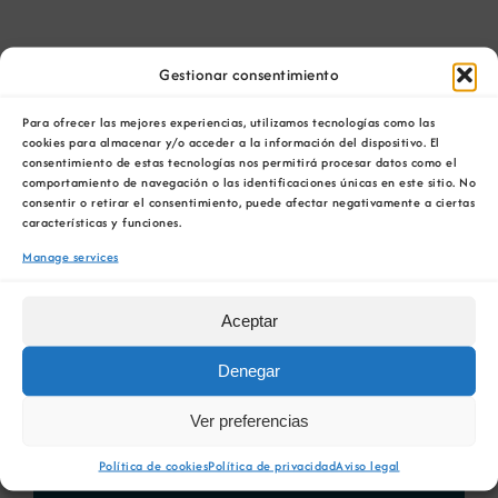
OS BLANCOS
Gestionar consentimiento
Amarillo Golden
Para ofrecer las mejores experiencias, utilizamos tecnologías como las
Blanco Aguiar
cookies para almacenar y/o acceder a la información del dispositivo. El
consentimiento de estas tecnologías nos permitirá procesar datos como el
comportamiento de navegación o las identificaciones únicas en este sitio. No
BALTAR
consentir o retirar el consentimiento, puede afectar negativamente a ciertas
características y funciones.
Amarillo Golden
Manage services
Blanco Aguiar
A VEIGA
Aceptar
Blanco Castelo
Denegar
Blanco Coloma
Ver preferencias
Política de cookies
Política de privacidad
Aviso legal
PONTEVEDRA