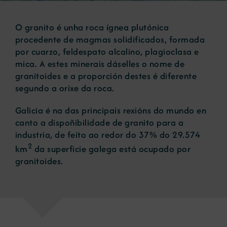
O granito é unha roca ígnea plutónica
Novas
procedente de magmas solidificados, formada
por cuarzo, feldespato alcalino, plagioclasa e
Portal de emprego
mica. A estes minerais dáselles o nome de
granitoides e a proporción destes é diferente
segundo a orixe da roca.
Contacto
Galicia é na das principais rexións do mundo en
canto a dispoñibilidade de granito para a
industria, de feito ao redor do 37% do 29.574
2
km
da superficie galega está ocupado por
granitoides.