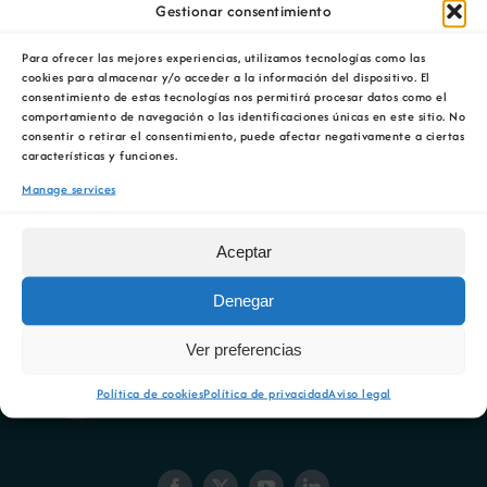
Gestionar consentimiento
provedores de bens e servizos
, en función do
número de incidencias rexistradas ao longo do
Para ofrecer las mejores experiencias, utilizamos tecnologías como las
Novas
período analizado, así como da importancia das
cookies para almacenar y/o acceder a la información del dispositivo. El
mesmas.
consentimiento de estas tecnologías nos permitirá procesar datos como el
comportamiento de navegación o las identificaciones únicas en este sitio. No
Portal de emprego
consentir o retirar el consentimiento, puede afectar negativamente a ciertas
características y funciones.
Manage services
Contacto
Aceptar
Denegar
Ver preferencias
Política de cookies
Política de privacidad
Aviso legal