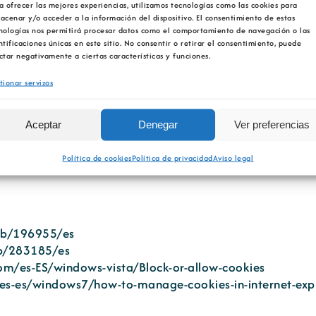
a ofrecer las mejores experiencias, utilizamos tecnologías como las cookies para
yoverview.html.
acenar y/o acceder a la información del dispositivo. El consentimiento de estas
nologías nos permitirá procesar datos como el comportamiento de navegación o las
ses da audiencia da nosa páxina. Esta empresa pode utili
ntificaciones únicas en este sitio. No consentir o retirar el consentimiento, puede
ctar negativamente a ciertas características y funciones.
esas. Podes coñecer esoutros usos desde as ligazóns indi
tionar servizos
a o uso do noso Sitio web, pode bloquealas ou deshabili
ón de todas as cookies ou dalgunhas delas. Se as rexeita
 resultar menos satisfactoria.
Aceptar
Denegar
Ver preferencias
principais navegadores e dispositivos para que dispoña 
Política de cookies
Política de privacidad
Aviso legal
/kb/196955/es
kb/283185/es
om/es-ES/windows-vista/Block-or-allow-cookies
es-es/windows7/how-to-manage-cookies-in-internet-exp