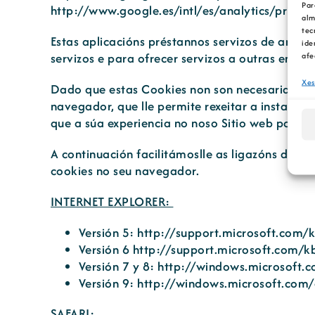
Par
http://www.google.es/intl/es/analytics/privac
alm
tec
Estas aplicacións préstannos servizos de análi
ide
afe
servizos e para ofrecer servizos a outras empr
Xes
Dado que estas Cookies non son necesarias par
navegador, que lle permite rexeitar a instalaci
que a súa experiencia no noso Sitio web podería
A continuación facilitámoslle as ligazóns dos 
cookies no seu navegador.
INTERNET EXPLORER:
Versión 5:
http://support.microsoft.com
Versión 6
http://support.microsoft.com/
Versión 7 y 8:
http://windows.microsoft.c
Versión 9:
http://windows.microsoft.com/
SAFARI: