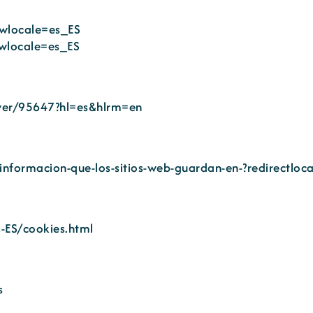
ewlocale=es_ES
wlocale=es_ES
wer/95647?hl=es&hlrm=en
-informacion-que-los-sitios-web-guardan-en-?redirectlo
-ES/cookies.html
s