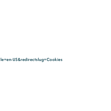
cale=en-US&redirectslug=Cookies