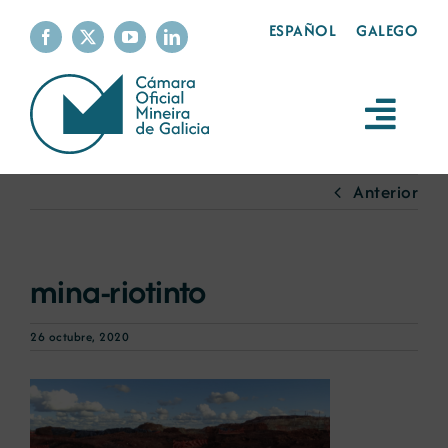
Saltar
ESPAÑOL
GALEGO
al
contenido
Toggl
Navig
La cámara
Anterior
Servicios
mina-riotinto
La minería
26 octubre, 2020
Sostenibilidad
Productos mineros