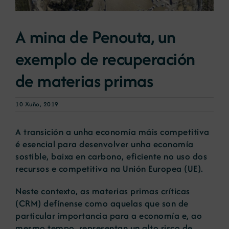
Novas
A mina de Penouta, un
exemplo de recuperación
Portal de emprego
de materias primas
Contacto
10 Xuño, 2019
A transición a unha economía máis competitiva
é esencial para desenvolver unha economía
sostible, baixa en carbono, eficiente no uso dos
recursos e competitiva na Unión Europea (UE).
Neste contexto, as materias primas críticas
(CRM) defínense como aquelas que son de
particular importancia para a economía e, ao
mesmo tempo, representan un alto risco de