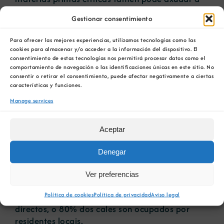
restaurar o medio ambiente” e lograr
Gestionar consentimiento
“beneficios reais para as comunidades locais”.
Para ofrecer las mejores experiencias, utilizamos tecnologías como las
O documento explica que en Penouta “as
cookies para almacenar y/o acceder a la información del dispositivo. El
operacións cesaron en 1985 e a área quedou
consentimiento de estas tecnologías nos permitirá procesar datos como el
comportamiento de navegación o las identificaciones únicas en este sitio. No
abandonada. Estableceuse un novo proxecto
consentir o retirar el consentimiento, puede afectar negativamente a ciertas
para recuperar cantidades significativas de
características y funciones.
materias primas da antiga mina, como o
Manage services
tantalio”.
Isto está a ter un impacto positivo na economía
Aceptar
e o medio ambiente da zona:
Denegar
• O proxecto está a xerar emprego directo e
indirecto nunha área rural, despois de décadas
Ver preferencias
de declive económico e despoboamento.
Política de cookies
Política de privacidad
Aviso legal
Actualmente, creáronse máis de 70 empregos
directos, o 80% dos cales son ocupados por
residentes locais.