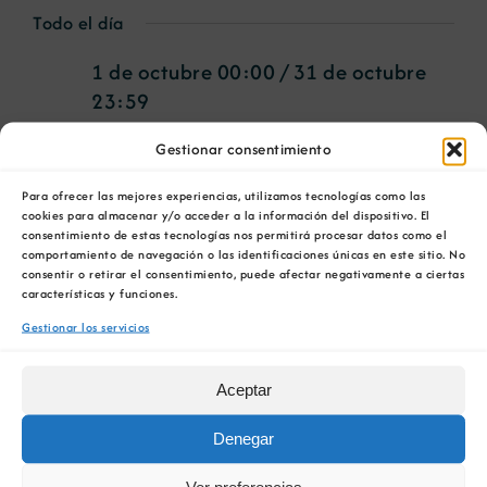
Selecciona
de
Todo el día
la
en
de
vis
fecha.
1 de octubre 00:00
/
31 de octubre
de
23:59
vis
13
Curso Teórico de
Eve
Gestionar consentimiento
Intervención de
Para ofrecer las mejores experiencias, utilizamos tecnologías como las
de
cookies para almacenar y/o acceder a la información del dispositivo. El
consentimiento de estas tecnologías nos permitirá procesar datos como el
Incendio en
comportamiento de navegación o las identificaciones únicas en este sitio. No
consentir o retirar el consentimiento, puede afectar negativamente a ciertas
octubre
características y funciones.
Túneles
Gestionar los servicios
00:00
Aceptar
Denegar
1 de octubre 00:00
/
31 de octubre